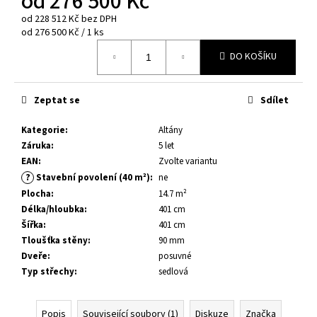
od
276 500 Kč
č
u
od
228 512 Kč
bez DPH
j
Měrná
od 276 500 Kč / 1 ks
cena:
e
DO KOŠÍKU
m
e
Zeptat se
Sdílet
DĚTSKÉ
Kategorie
:
Altány
HŘIŠTĚ
KASPER
Záruka
:
5 let
EAN
:
Zvolte variantu
9
700
?
Stavební povolení (40 m²)
:
ne
Kč
Plocha
:
14.7 m²
Délka/hloubka
:
401 cm
Šířka
:
401 cm
Tloušťka stěny
:
90 mm
Dveře
:
posuvné
Typ střechy
:
sedlová
Popis
Související soubory (1)
Diskuze
Značka