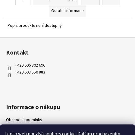
Ostatní informace
Popis produktu není dostupný
Z
á
Kontakt
p
a
+420 606 802 696
t
+420 608 550 883
í
Informace o nákupu
Obchodní podmínky
Ochrana osobních údajů
Tento web používá soubory cookie. Dalším procházením
Kontakty