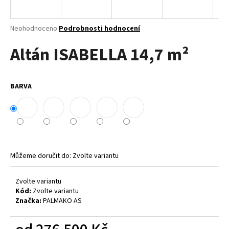
a
j
Průměrné
Neohodnoceno
Podrobnosti hodnocení
í
hodnocení
Altán ISABELLA 14,7 m²
produktu
t
je
?
0,0
z
BARVA
5
hvězdiček.
HLEDAT
Můžeme doručit do:
Zvolte variantu
D
o
Zvolte variantu
p
Kód:
Zvolte variantu
o
Značka:
PALMAKO AS
r
u