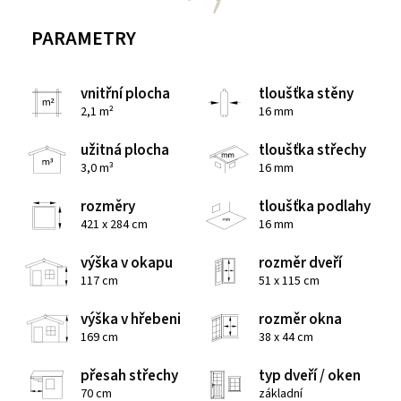
PARAMETRY
vnitřní plocha
tloušťka stěny
2,1 m²
16 mm
užitná plocha
tloušťka střechy
3,0 m³
16 mm
rozměry
tloušťka podlahy
421 x 284 cm
16 mm
výška v okapu
rozměr dveří
117 cm
51 x 115 cm
výška v hřebeni
rozměr okna
169 cm
38 x 44 cm
přesah střechy
typ dveří / oken
70 cm
základní