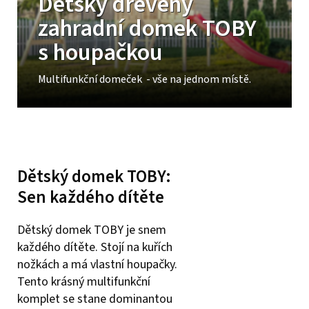
Dětský dřevěný
zahradní domek TOBY
s houpačkou
Multifunkční domeček - vše na jednom místě.
Dětský domek TOBY:
Sen každého dítěte
Dětský domek TOBY je snem
každého dítěte. Stojí na kuřích
nožkách a má vlastní houpačky.
Tento krásný multifunkční
komplet se stane dominantou