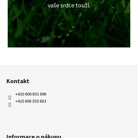
vaše srdce touží.
Z
á
Kontakt
p
a
+420 606 802 696
t
+420 608 550 883
í
Informace o nákupu