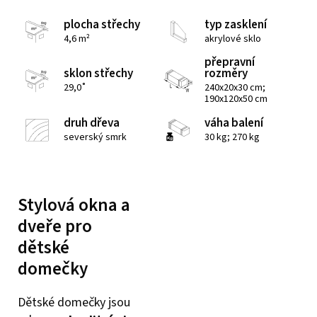
plocha střechy
typ zasklení
4,6 m²
akrylové sklo
přepravní
sklon střechy
rozměry
29,0˚
240x20x30 cm;
190x120x50 cm
druh dřeva
váha balení
severský smrk
30 kg; 270 kg
Stylová okna a
dveře pro
dětské
domečky
Dětské domečky jsou