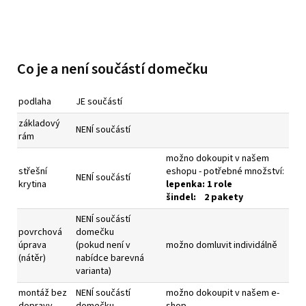
Co je a není součástí domečku
podlaha
JE součástí
základový
NENÍ součástí
rám
možno dokoupit v našem
střešní
eshopu - potřebné množství:
NENÍ součástí
krytina
l
epenka: 1 role
šindel: 2 pakety
NENÍ součástí
povrchová
domečku
úprava
(pokud není v
možno domluvit individálně
(nátěr)
nabídce barevná
varianta)
montáž bez
NENÍ součástí
možno dokoupit v našem e-