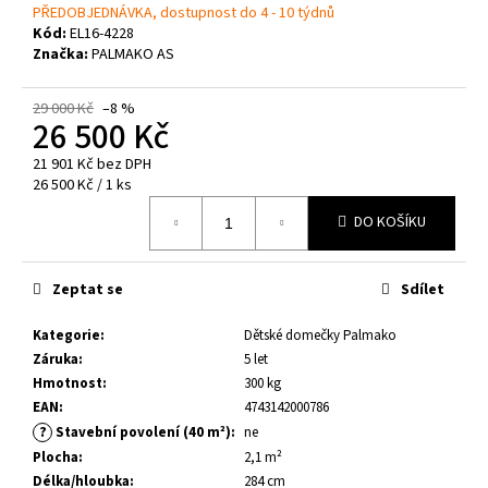
č
PŘEDOBJEDNÁVKA, dostupnost do 4 - 10 týdnů
u
Kód:
EL16-4228
j
Značka:
PALMAKO AS
e
m
29 000 Kč
–8 %
e
26 500 Kč
21 901 Kč bez DPH
Měrná
26 500 Kč / 1 ks
DĚTSKÉ
HŘIŠTĚ
cena:
DO KOŠÍKU
BRENDA
8
300
Kč
Zeptat se
Sdílet
Kategorie
:
Dětské domečky Palmako
Záruka
:
5 let
Hmotnost
:
300 kg
EAN
:
4743142000786
?
Stavební povolení (40 m²)
:
ne
Plocha
:
2,1 m²
Délka/hloubka
:
284 cm