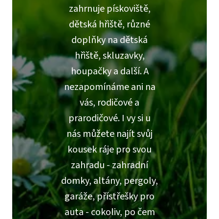
zahrnuje pískoviště,
dětská hřiště, různé
doplňky na dětská
hřiště, skluzavky,
houpačky a další. A
nezapomínáme ani na
vás, rodičové a
prarodičové. I vy si u
nás můžete najít svůj
kousek ráje pro svou
zahradu - zahradní
domky, altány, pergoly,
garáže, přístřešky pro
auta - cokoliv, po čem