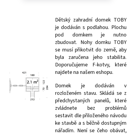
né
né
lam
bar
bar
ino
vy
vy
van
ý,
Dětský zahradní domek TOBY
růz
je dodáván s podlahou. Plochu
né
bar
pod domkem je nutno
vy
zbudovat. Nohy domku TOBY
se musí přikotvit do země, aby
byla zaručena jeho stabilita.
Doporučujeme F-kotvy, které
najdete na našem eshopu.
Domek je dodáván v
rozloženém stavu. Skládá se z
předchystaných panelů, které
zvládnete bez problémů
sestavit dle přiloženého návodu
ke stavbě a s běžně dostupným
nářadím. Není se čeho obávat,