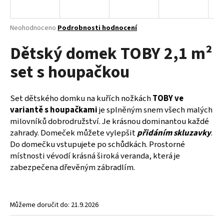
a
j
Průměrné
Neohodnoceno
Podrobnosti hodnocení
í
hodnocení
Dětský domek TOBY 2,1 m²
produktu
t
je
?
set s houpačkou
0,0
z
5
hvězdiček.
Set dětského domku na kuřích nožkách
TOBY ve
variantě s houpačkami
je splněným snem všech malých
HLEDAT
milovníků dobrodružství. Je krásnou dominantou každé
zahrady. Domeček můžete vylepšit
přidáním skluzavky
.
Do domečku vstupujete po schůdkách. Prostorné
místnosti vévodí krásná široká veranda, která je
D
zabezpečena dřevěným zábradlím.
o
p
o
r
Můžeme doručit do:
21.9.2026
u