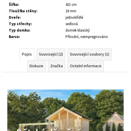
Šířka
:
421 cm
Tloušťka stěny
:
16 mm
Dveře
:
jednokřídlé
Typ střechy
:
sedlová
Typ domku
:
domek klasický
Barva
:
Přírodní, neimpregnováno
Popis
Související (2)
Související soubory (1)
Diskuze
Značka
Ostatní informace