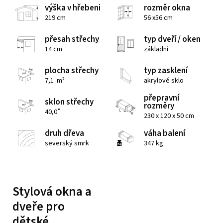
výška v hřebeni
rozměr okna
219 cm
56 x56 cm
přesah střechy
typ dveří / oken
14 cm
základní
plocha střechy
typ zasklení
7,1 m²
akrylové sklo
přepravní
sklon střechy
rozměry
40,0˚
230 x 120 x 50 cm
druh dřeva
váha balení
severský smrk
347 kg
Stylová okna a
dveře pro
dětské