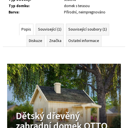
Typ domku
:
domek s terasou
Barva
:
Přírodní, neimpregnováno
Popis
Související (1)
Související soubory (1)
Diskuze
Značka
Ostatní informace
Dětský dřevěný
zahradní domek OTTO