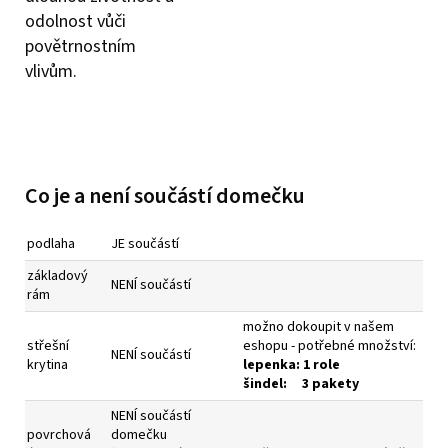
odolnost vůči
povětrnostním
vlivům.
Co je a není součástí domečku
podlaha
JE součástí
základový
NENÍ součástí
rám
možno dokoupit v našem
střešní
eshopu - potřebné množství:
NENÍ součástí
krytina
l
epenka: 1 role
šindel: 3 pakety
NENÍ součástí
povrchová
domečku