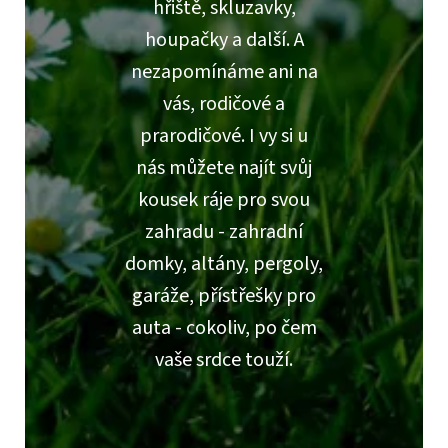
hřiště, skluzavky,
houpačky a další. A
nezapomínáme ani na
vás, rodičové a
prarodičové. I vy si u
nás můžete najít svůj
kousek ráje pro svou
zahradu - zahradní
domky, altány, pergoly,
garáže, přístřešky pro
auta - cokoliv, po čem
vaše srdce touží.