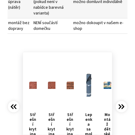
úprava
(pokud není v
možno domluvit individálně
(nátěr)
nabídce barevná
varianta)
montáž bez
NENÍ součástí
možno dokoupit v našem e-
dopravy
domečku
shop
Stř
Stř
Stř
Lep
Mo
ešn
ešn
ešn
enk
ntá
í
í
í
a
ž
kryt
kryt
kryt
sa
dět
ina
ina
ina
mol
ské