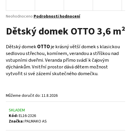
a
j
Průměrné
Neohodnoceno
Podrobnosti hodnocení
í
hodnocení
Dětský domek OTTO 3,6 m²
produktu
t
je
?
0,0
z
Dětský domek
OTTO
je krásný větší domek s klasickou
5
sedlovou střechou, komínem, verandou a stříškou nad
hvězdiček.
vstupními dveřmi. Veranda přímo svádí k čajovým
dýchánkům. Vnitřní prostor dává dětem možnost
HLEDAT
vytvořit si své zázemí skutečného domečku.
D
Můžeme doručit do:
11.8.2026
o
p
SKLADEM
o
Kód:
EL16-2326
r
Značka:
PALMAKO AS
u