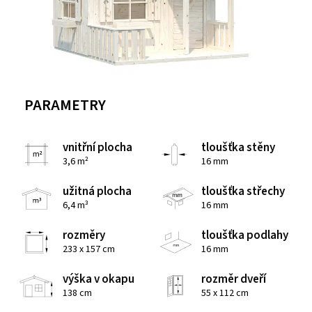
PARAMETRY
vnitřní plocha
tloušťka stěny
3,6 m²
16 mm
užitná plocha
tloušťka střechy
6,4 m³
16 mm
rozměry
tloušťka podlahy
233 x 157 cm
16 mm
výška v okapu
rozměr dveří
138 cm
55 x 112 cm