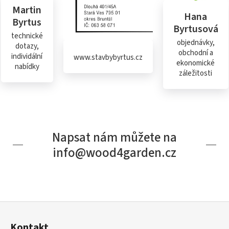
Martin
Hana
Byrtus
Byrtusová
technické
objednávky,
dotazy,
obchodní a
individální
www.stavbybyrtus.cz
ekonomické
nabídky
záležitosti
Napsat nám můžete na
info@wood4garden.cz
Z
á
Kontakt