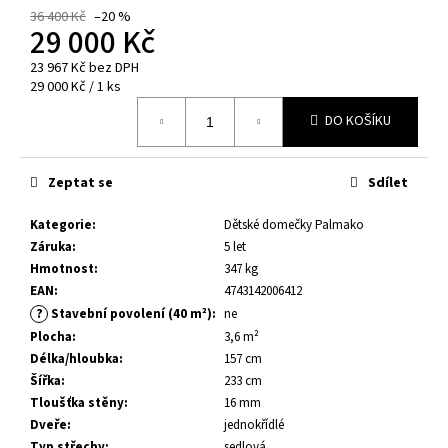
č
36 400 Kč
–20 %
u
29 000 Kč
j
e
23 967 Kč bez DPH
Měrná
29 000 Kč / 1 ks
m
cena:
e
DO KOŠÍKU
DĚTSKÁ
Zeptat se
Sdílet
HOUPAČKA
MAGNUS
Kategorie
:
Dětské domečky Palmako
4
Záruka
:
5 let
600
Kč
Hmotnost
:
347 kg
EAN
:
4743142006412
?
Stavební povolení (40 m²)
:
ne
Plocha
:
3,6 m²
Délka/hloubka
:
157 cm
Šířka
:
233 cm
Tloušťka stěny
:
16 mm
Dveře
:
jednokřídlé
Typ střechy
:
sedlová