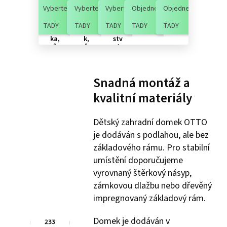
ŠIN
ŠIN
ŠIN
epí
ho
Vyberte
Vyberte
Vyberte
Objednejte
Objednejte
DEL
DEL
DEL
cí
do
bob
obd
dvo
me
TADY
TADY
TADY
TADY
TADY
rov
élní
uvr
čku
ka,
k,
stv
růz
růz
ý
né
né
lam
bar
bar
ino
vy
vy
van
Snadná montáž a
ý,
růz
kvalitní materiály
né
bar
vy
Dětský zahradní domek OTTO
je dodáván s podlahou, ale bez
základového rámu. Pro stabilní
umístění doporučujeme
vyrovnaný štěrkový násyp,
zámkovou dlažbu nebo dřevěný
impregnovaný základový rám.
Domek je dodáván v