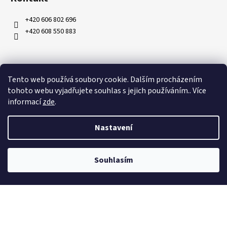
p
a
+420 606 802 696
t
+420 608 550 883
í
Tento web používá soubory cookie. Dalším procházením
Informace o nákupu
tohoto webu vyjadřujete souhlas s jejich používáním.. Více
informací
zde
.
Obchodní podmínky
Ochrana osobních údajů
Nastavení
Kontakty
Doprava a platby
Napište nám
Souhlasím
Vytvořil Shoptet
Copyright 2026
Wood4Garden
. Všechna práva vyhrazena.