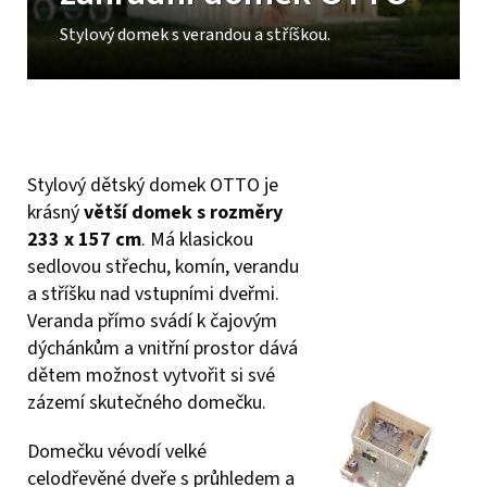
Stylový domek s verandou a stříškou.
Stylový dětský domek OTTO je
krásný
větší domek s rozměry
233 x 157 cm
. Má klasickou
sedlovou střechu, komín, verandu
a stříšku nad vstupními dveřmi.
Veranda přímo svádí k čajovým
dýchánkům a vnitřní prostor dává
dětem možnost vytvořit si své
zázemí skutečného domečku.
Domečku vévodí velké
celodřevěné dveře s průhledem a