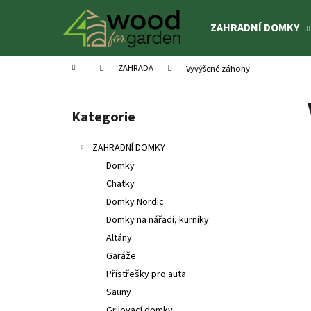
K
Přejít
na
o
ZAHRADNÍ DOMKY
obsah
Zpět
Zpět
š
do
do
í
Domů
ZAHRADA
Vyvýšené záhony
k
obchodu
obchodu
P
o
Kategorie
Přeskočit
s
kategorie
t
ZAHRADNÍ DOMKY
r
Domky
a
Chatky
n
Domky Nordic
n
Domky na nářadí, kurníky
í
Altány
p
Garáže
a
Přístřešky pro auta
n
Sauny
DĚTSKÉ HŘIŠTĚ BRENDA
e
Grilovací domky