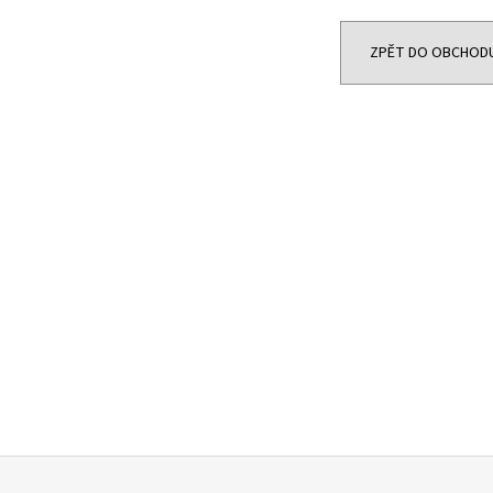
6 200 Kč
27 500 Kč
Původně:
32 200 
ZPĚT DO OBCHOD