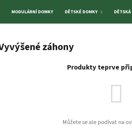
MODULÁRNÍ DOMKY
DĚTSKÉ DOMKY
DĚTSKÁ
Co potřebujete najít?
Vyvýšené záhony
HLEDAT
Produkty teprve při
Doporučujeme
Můžete se ale podívat na os
DĚTSKÉ HŘIŠTĚ JESPER - MOST
DĚTSKÝ DOMEK HUC