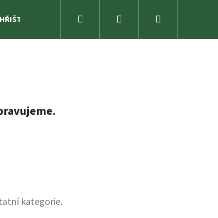
Hledat
Přihlášení
Nákupní
 HŘIŠTĚ
ZAHRADA
SPORTOVNÍ NÁŘADÍ A ZÁBAVA
košík
pravujeme.
tatní kategorie.
K 3,3 M²