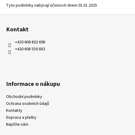
Tyto podmínky nabývají účinnosti dnem 01.01.2025
Z
á
Kontakt
p
a
+420 606 802 696
t
+420 608 550 883
í
Informace o nákupu
Obchodní podmínky
Ochrana osobních údajů
Kontakty
Doprava a platby
Napište nám