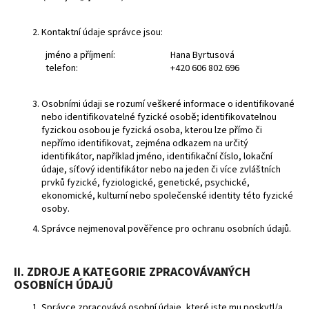
a
j
Kontaktní údaje správce jsou:
í
jméno a příjmení:
Hana Byrtusová
t
telefon:
+420 606 802 696
?
Osobními údaji se rozumí veškeré informace o identifikované
nebo identifikovatelné fyzické osobě; identifikovatelnou
fyzickou osobou je fyzická osoba, kterou lze přímo či
nepřímo identifikovat, zejména odkazem na určitý
identifikátor, například jméno, identifikační číslo, lokační
HLEDAT
údaje, síťový identifikátor nebo na jeden či více zvláštních
prvků fyzické, fyziologické, genetické, psychické,
ekonomické, kulturní nebo společenské identity této fyzické
osoby.
D
Správce nejmenoval pověřence pro ochranu osobních údajů.
o
p
o
II. ZDROJE A KATEGORIE ZPRACOVÁVANÝCH
r
OSOBNÍCH ÚDAJŮ
u
Správce zpracovává osobní údaje, které jste mu poskytl/a