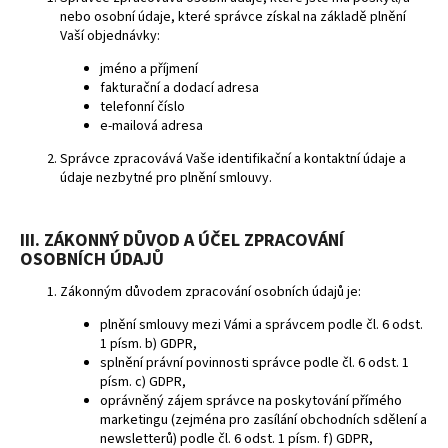
č
nebo osobní údaje, které správce získal na základě plnění
u
Vaší objednávky:
j
e
jméno a příjmení
m
fakturační a dodací adresa
telefonní číslo
e
e-mailová adresa
Správce zpracovává Vaše identifikační a kontaktní údaje a
DĚTSKÉ
údaje nezbytné pro plnění smlouvy.
HŘIŠTĚ
MERIT
13
III. ZÁKONNÝ DŮVOD A ÚČEL ZPRACOVÁNÍ
800
OSOBNÍCH ÚDAJŮ
Kč
Zákonným důvodem zpracování osobních údajů je:
plnění smlouvy mezi Vámi a správcem podle čl. 6 odst.
1 písm. b) GDPR,
splnění právní povinnosti správce podle čl. 6 odst. 1
písm. c) GDPR,
oprávněný zájem správce na poskytování přímého
marketingu (zejména pro zasílání obchodních sdělení a
newsletterů) podle čl. 6 odst. 1 písm. f) GDPR,