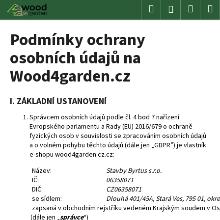
K
Přejít
Hledat
Nákup
M
Přihlášení
na
o
obsah
Zpět
Zpět
košík
š
Podmínky ochrany
í
C
osobních údajů na
k
o
Wood4garden.cz
p
o
I. ZÁKLADNÍ USTANOVENÍ
t
ř
Správcem osobních údajů podle čl. 4 bod 7 nařízení
Evropského parlamentu a Rady (EU) 2016/679 o ochraně
e
fyzických osob v souvislosti se zpracováním osobních údajů
b
a o volném pohybu těchto údajů (dále jen „GDPR”) je vlastník
u
e-shopu wood4garden.cz
.cz
:
j
Název:
Stavby Byrtus s.r.o.
e
IČ:
06358071
DIČ:
CZ06358071
t
se sídlem:
Dlouhá 401/45A, Stará Ves, 795 01, okr
e
zapsaná v obchodním rejstříku vedeném Krajským soudem v Ostr
n
(dále jen „
správce
“)