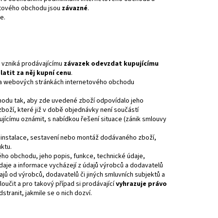
etového obchodu jsou
závazné
.
e.
 vzniká prodávajícímu
závazek odevzdat kupujícímu
latit za něj kupní cenu
.
a webových stránkách internetového obchodu
hodu tak, aby zde uvedené zboží odpovídalo jeho
boží, které již v době objednávky není součástí
ujícímu oznámit, s nabídkou řešení situace (zánik smlouvy
 instalace, sestavení nebo montáž dodávaného zboží,
ktu.
ho obchodu, jeho popis, funkce, technické údaje,
daje a informace vycházejí z údajů výrobců a dodavatelů
jů od výrobců, dodavatelů či jiných smluvních subjektů a
oučit a pro takový případ si prodávající
vyhrazuje právo
tranit, jakmile se o nich dozví.