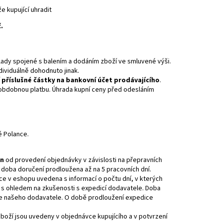
 kupující uhradit
.
klady spojené s balením a dodáním zboží ve smluvené výši.
individuálně dohodnuto jinak.
 příslušné částky na bankovní účet prodávajícího
.
 obdobnou platbu. Úhrada kupní ceny před odesláním
é Polance.
in
od provedení objednávky v závislosti na přepravních
doba doručení prodloužena až na 5 pracovních dní.
ace v eshopu uvedena s informací o počtu dní, v kterých
í s ohledem na zkušenosti s expedicí dodavatele. Doba
ce našeho dodavatele. O době prodloužení expedice
zboží jsou uvedeny v objednávce kupujícího a v potvrzení