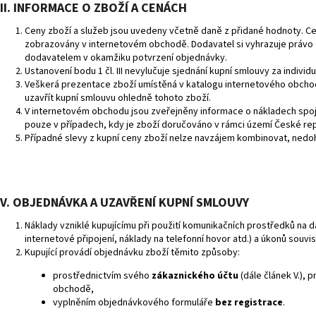
III. INFORMACE O ZBOŽÍ A CENÁCH
Ceny zboží a služeb jsou uvedeny včetně daně z přidané hodnoty. Cen
zobrazovány v internetovém obchodě. Dodavatel si vyhrazuje právo 
dodavatelem v okamžiku potvrzení objednávky.
Ustanovení bodu 1 čl. III nevylučuje sjednání kupní smlouvy za indiv
Veškerá prezentace zboží umístěná v katalogu internetového obchodu
uzavřít kupní smlouvu ohledně tohoto zboží.
V internetovém obchodu jsou zveřejněny informace o nákladech spoj
pouze v případech, kdy je zboží doručováno v rámci území České rep
Případné slevy z kupní ceny zboží nelze navzájem kombinovat, nedohod
IV. OBJEDNÁVKA A UZAVŘENÍ KUPNÍ SMLOUVY
Náklady vzniklé kupujícímu při použití komunikačních prostředků na d
internetové připojení, náklady na telefonní hovor atd.) a úkonů souvise
Kupující provádí objednávku zboží těmito způsoby:
prostřednictvím svého
zákaznického účtu
(dále článek V.), 
obchodě,
vyplněním objednávkového formuláře
bez registrace
.