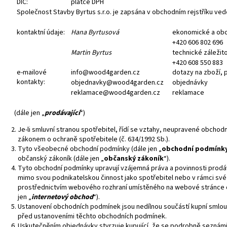
DIČ:
plátce DPH
29 100 Kč
2 500 Kč
Společnost Stavby Byrtus s.r.o. je zapsána v obchodním rejstříku ve
Původně:
36 900 Kč
kontaktní údaje:
Hana Byrtusová
ekonomické a obch
+420 606 802 696
Martin Byrtus
technické záležito
+420 608 550 883
e-mailové
info@wood4garden.cz
dotazy na zboží, p
kontakty:
objednavky@wood4garden.cz
objednávky
reklamace@wood4garden.cz
reklamace
(dále jen „
prodávající
“)
Je-li smluvní stranou spotřebitel, řídí se vztahy, neupravené obcho
zákonem o ochraně spotřebitele (č. 634/1992 Sb.).
Tyto všeobecné obchodní podmínky (dále jen „
obchodní podmínk
občanský zákoník (dále jen „
občanský zákoník
“).
Tyto obchodní podmínky upravují vzájemná práva a povinnosti prodáv
mimo svou podnikatelskou činnost jako spotřebitel nebo v rámci své 
prostřednictvím webového rozhraní umístěného na webové stránce 
jen „
internetový obchod
“).
Ustanovení obchodních podmínek jsou nedílnou součástí kupní smlou
před ustanoveními těchto obchodních podmínek.
Uskutečněním objednávky stvrzuje kupující, že se podrobně seznám