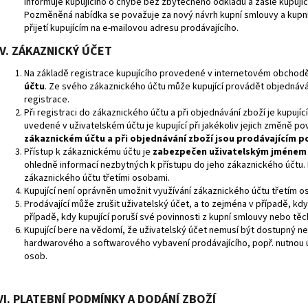
informuje kupujícího o chybě bez zbytečného odkladu a zašle kupuj
Pozměněná nabídka se považuje za nový návrh kupní smlouvy a kupn
přijetí kupujícím na e-mailovou adresu prodávajícího.
V. ZÁKAZNICKÝ ÚČET
Na základě registrace kupujícího provedené v internetovém obcho
účtu
. Ze svého zákaznického účtu může kupující provádět objednává
registrace.
Při registraci do zákaznického účtu a při objednávání zboží je kupuj
uvedené v uživatelském účtu je kupující při jakékoliv jejich změně po
zákaznickém účtu a při objednávání zboží jsou prodávajícím 
Přístup k zákaznickému účtu je
zabezpečen uživatelským jménem
ohledně informací nezbytných k přístupu do jeho zákaznického účtu.
zákaznického účtu třetími osobami.
Kupující není oprávněn umožnit využívání zákaznického účtu třetím 
Prodávající může zrušit uživatelský účet, a to zejména v případě, když
případě, kdy kupující poruší své povinnosti z kupní smlouvy nebo t
Kupující bere na vědomí, že uživatelský účet nemusí být dostupný n
hardwarového a softwarového vybavení prodávajícího, popř. nutnou
osob.
VI. PLATEBNÍ PODMÍNKY A DODÁNÍ ZBOŽÍ