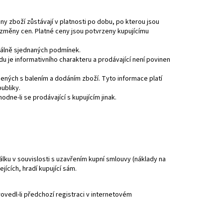
y zboží zůstávají v platnosti po dobu, po kterou jsou
změny cen. Platné ceny jsou potvrzeny kupujícímu
iduálně sjednaných podmínek.
 je informativního charakteru a prodávající není povinen
ených s balením a dodáním zboží. Tyto informace platí
ubliky.
ne-li se prodávající s kupujícím jinak.
álku v souvislosti s uzavřením kupní smlouvy (náklady na
jících, hradí kupující sám.
provedl-li předchozí registraci v internetovém