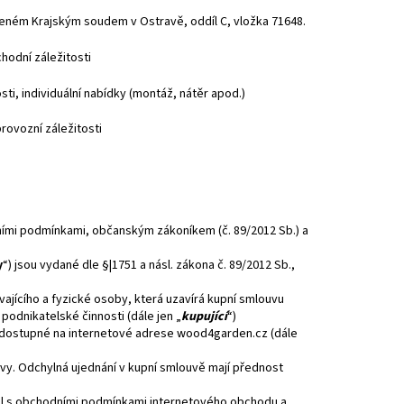
deném Krajským soudem v Ostravě, oddíl C, vložka 71648.
odní záležitosti
sti, individuální nabídky (montáž, nátěr apod.)
rovozní záležitosti
dními podmínkami, občanským zákoníkem (č. 89/2012 Sb.) a
y
“) jsou vydané dle §|1751 a násl. zákona č. 89/2012 Sb.,
ajícího a fyzické osoby, která uzavírá kupní smlouvu
podnikatelské činnosti (dále jen „
kupující
“)
dostupné na internetové adrese
wood4garden.cz
(dále
vy. Odchylná ujednání v kupní smlouvě mají přednost
il s obchodními podmínkami internetového obchodu a