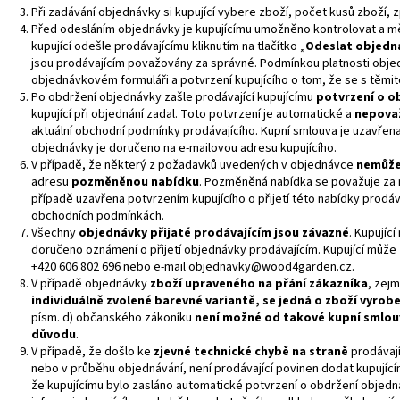
Při zadávání objednávky si kupující vybere zboží, počet kusů zboží, 
Před odesláním objednávky je kupujícímu umožněno kontrolovat a měn
kupující odešle prodávajícímu kliknutím na tlačítko „
Odeslat objedná
jsou prodávajícím považovány za správné. Podmínkou platnosti objed
objednávkovém formuláři a potvrzení kupujícího o tom, že se s těm
Po obdržení objednávky zašle prodávající kupujícímu
potvrzení o o
kupující při objednání zadal. Toto potvrzení je automatické a
nepovaž
aktuální obchodní podmínky prodávajícího. Kupní smlouva je uzavřena 
objednávky je doručeno na e-mailovou adresu kupujícího.
V případě, že některý z požadavků uvedených v objednávce
nemůže 
adresu
pozměněnou nabídku
. Pozměněná nabídka se považuje za 
případě uzavřena potvrzením kupujícího o přijetí této nabídky prodá
obchodních podmínkách.
Všechny
objednávky přijaté prodávajícím jsou závazné
. Kupujíc
doručeno oznámení o přijetí objednávky prodávajícím. Kupující může z
+420 606 802 696 nebo e-mail
objednavky@wood4garden.cz
.
V případě objednávky
zboží upraveného na přání zákazníka
, zej
individuálně zvolené barevné variantě, se jedná o zboží vyrob
písm. d) občanského zákoníku
není možné od takové kupní smlouv
důvodu
.
V případě, že došlo ke
zjevné technické chybě na straně
prodávaj
nebo v průběhu objednávání, není prodávající povinen dodat kupující
že kupujícímu bylo zasláno automatické potvrzení o obdržení objed