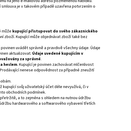
ícímu na jeho e-mailovou adresu pozměněnou nabídku.
í smlouva je v takovém případě uzavřena potvrzením o
dě může
kupující přistupovat do svého zákaznického
ní zboží. Kupující může objednávat zboží také bez
ící povinen uvádět správně a pravdivě všechny údaje. Údaje
vinen aktualizovat.
Údaje uvedené kupujícím v
považovány za správné
.
 a heslem
. Kupující je povinen zachovávat mlčenlivost
 Prodávající nenese odpovědnost za případné zneužití
osobám.
 kupující svůj uživatelský účet déle nevyužívá, či v
ěchto obchodních podmínek.
epřetržitě, a to zejména s ohledem na nutnou údržbu
 údržbu hardwarového a softwarového vybavení třetích