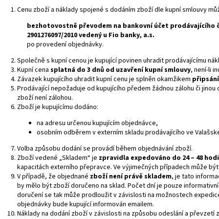
Cenu zboží a náklady spojené s dodáním zboží dle kupní smlouvy může
bezhotovostně převodem na bankovní účet prodávajícího č
2901276097/2010
vedený u Fio banky, a.s.
po provedení objednávky.
Společně s kupní cenou je kupující povinen uhradit prodávajícímu ná
Kupní cena
splatná do 3 dnů od uzavření kupní smlouvy
, není-li 
Závazek kupujícího uhradit kupní cenu je splněn okamžikem
připsání
Prodávající nepožaduje od kupujícího předem žádnou zálohu či jinou
zboží není zálohou.
Zboží je kupujícímu dodáno:
na adresu určenou kupujícím objednávce,
osobním odběrem v externím skladu prodávajícího ve Valašsk
Volba způsobu dodání se provádí během objednávání zboží.
Zboží vedené „Skladem“ je
zpravidla expedováno do 24 – 48 hod
kapacitách externího přepravce. Ve výjimečných případech může být 
V případě, že objednané
zboží není právě skladem
, je tato inform
by mělo být zboží doručeno na sklad. Počet dní je pouze informativn
doručení se tak může prodloužit v závislosti na možnostech expedi
objednávky bude kupující informován emailem.
Náklady na dodání zboží v závislosti na způsobu odeslání a převzetí 