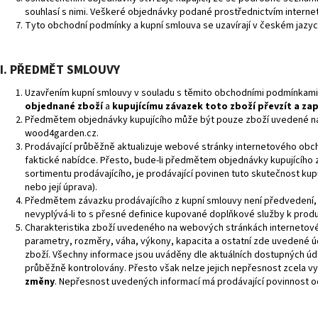
souhlasí s nimi. Veškeré objednávky podané prostřednictvím intern
Tyto obchodní podmínky a kupní smlouva se uzavírají v českém jazyc
II. PŘEDMĚT SMLOUVY
Uzavřením kupní smlouvy v souladu s těmito obchodními podmínkami
objednané zboží
a
kupujícímu závazek toto zboží převzít a zap
Předmětem objednávky kupujícího může být pouze zboží uvedené n
wood4garden.cz
.
Prodávající průběžně aktualizuje webové stránky internetového obc
faktické nabídce. Přesto, bude-li předmětem objednávky kupujícího z
sortimentu prodávajícího, je prodávající povinen tuto skutečnost kup
nebo její úprava).
Předmětem závazku prodávajícího z kupní smlouvy není předvedení,
nevyplývá-li to s přesné definice kupované doplňkové služby k produ
Charakteristika zboží uvedeného na webových stránkách internetové
parametry, rozměry, váha, výkony, kapacita a ostatní zde uvedené ú
zboží. Všechny informace jsou uváděny dle aktuálních dostupných úda
průběžně kontrolovány. Přesto však nelze jejich nepřesnost zcela vyl
změny
. Nepřesnost uvedených informací má prodávající povinnost ods