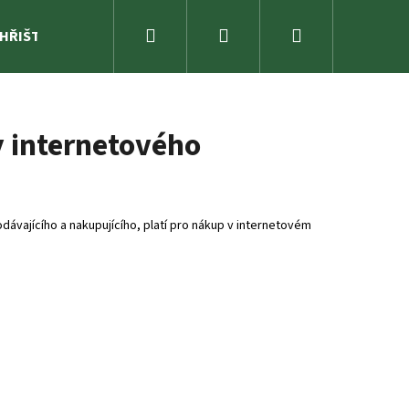
Hledat
Přihlášení
Nákupní
 HŘIŠTĚ
ZAHRADA
SPORTOVNÍ NÁŘADÍ A ZÁBAVA
košík
 internetového
ávajícího a nakupujícího, platí pro nákup v internetovém
A MEL