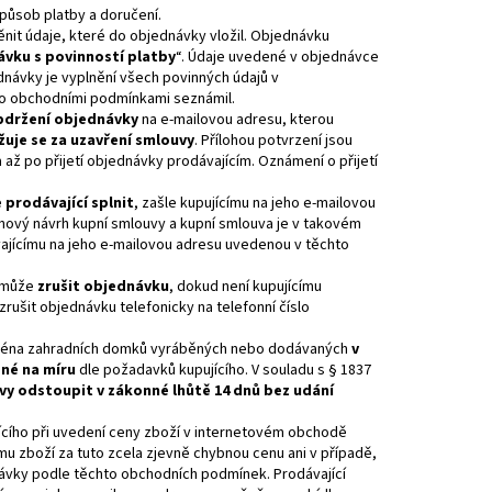
způsob platby a doručení.
it údaje, které do objednávky vložil. Objednávku
vku s povinností platby
“. Údaje uvedené v objednávce
návky je vyplnění všech povinných údajů v
ito obchodními podmínkami seznámil.
bdržení objednávky
na e-mailovou adresu, kterou
uje se za uzavření smlouvy
. Přílohou potvrzení jsou
až po přijetí objednávky prodávajícím. Oznámení o přijetí
prodávající splnit
, zašle kupujícímu na jeho e-mailovou
nový návrh kupní smlouvy a kupní smlouva je v takovém
vajícímu na jeho e-mailovou adresu uvedenou v těchto
í může
zrušit objednávku
, dokud není kupujícímu
rušit objednávku telefonicky na telefonní číslo
ména zahradních domků vyráběných nebo dodávaných
v
ené na míru
dle požadavků kupujícího. V souladu s § 1837
y odstoupit v zákonné lhůtě 14 dnů bez udání
ícího při uvedení ceny zboží v internetovém obchodě
mu zboží za tuto zcela zjevně chybnou cenu ani v případě,
návky podle těchto obchodních podmínek. Prodávající