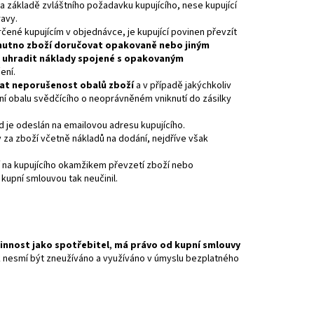
 základě zvláštního požadavku kupujícího, nese kupující
avy.
rčené kupujícím v objednávce, je kupující povinen převzít
o nutno zboží doručovat opakovaně nebo jiným
n uhradit náklady spojené s opakovaným
ení.
ovat neporušenost obalů zboží
a v případě jakýchkoliv
ní obalu svědčícího o neoprávněném vniknutí do zásilky
d je odeslán na emailovou adresu kupujícího.
 za zboží včetně nákladů na dodání, nejdříve však
í na kupujícího okamžikem převzetí zboží nebo
 kupní smlouvou tak neučinil.
innost jako spotřebitel
,
má právo od kupní smlouvy
k nesmí být zneužíváno a využíváno v úmyslu bezplatného