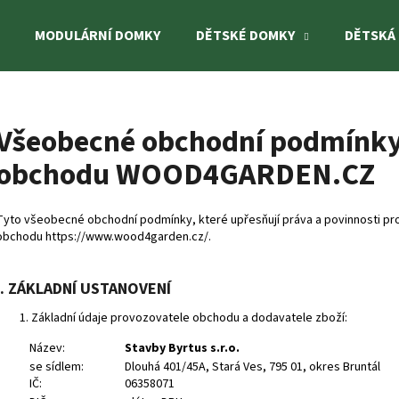
MODULÁRNÍ DOMKY
DĚTSKÉ DOMKY
DĚTSKÁ
Co potřebujete najít?
Všeobecné obchodní podmínky
obchodu WOOD4GARDEN.CZ
HLEDAT
Tyto všeobecné obchodní podmínky, které upřesňují práva a povinnosti prod
obchodu
https://www.wood4garden.cz/
.
Doporučujeme
I. ZÁKLADNÍ USTANOVENÍ
Základní údaje provozovatele obchodu a dodavatele zboží:
Název:
Stavby Byrtus s.r.o.
se sídlem:
Dlouhá 401/45A, Stará Ves, 795 01, okres Bruntál
IČ:
06358071
DĚTSKÝ DOMEK JENNIE 3,6 M²
DĚTSKÁ HOUPAČK