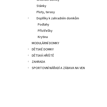
7 500 Kč
l
Stánky
Ploty, terasy
Doplňky k zahradním domkům
Podlahy
Přístřešky
Krytina
MODULÁRNÍ DOMKY
DĚTSKÉ DOMKY
DĚTSKÁ HŘIŠTĚ
ZAHRADA
SPORTOVNÍ NÁŘADÍ A ZÁBAVA NA VEN