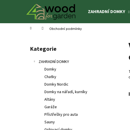
K
Přejít
na
o
ZAHRADNÍ DOMKY
obsah
Zpět
Zpět
š
do
do
í
Domů
Obchodní podmínky
k
obchodu
obchodu
P
o
Kategorie
Přeskočit
s
kategorie
t
ZAHRADNÍ DOMKY
r
Domky
a
Chatky
n
Domky Nordic
n
Domky na nářadí, kurníky
í
Altány
p
Garáže
a
Přístřešky pro auta
n
Sauny
DĚTSKÉ HŘIŠTĚ HENRY 1
e
Grilovací domky