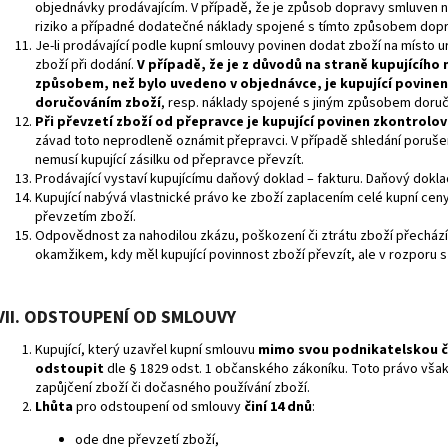
objednávky prodávajícím. V případě, že je způsob dopravy smluven na
riziko a případné dodatečné náklady spojené s tímto způsobem dopr
Je-li prodávající podle kupní smlouvy povinen dodat zboží na místo u
zboží při dodání.
V případě, že je z důvodů na straně kupujícíh
způsobem, než bylo uvedeno v objednávce, je kupující povine
doručováním zboží
, resp. náklady spojené s jiným způsobem doruč
Při převzetí zboží od přepravce je kupující povinen zkontrol
závad toto neprodleně oznámit přepravci. V případě shledání poruše
nemusí kupující zásilku od přepravce převzít.
Prodávající vystaví kupujícímu daňový doklad – fakturu. Daňový dokla
Kupující nabývá vlastnické právo ke zboží zaplacením celé kupní ceny
převzetím zboží.
Odpovědnost za nahodilou zkázu, poškození či ztrátu zboží přecház
okamžikem, kdy měl kupující povinnost zboží převzít, ale v rozporu s
VII. ODSTOUPENÍ OD SMLOUVY
Kupující, který uzavřel kupní smlouvu
mimo svo
u podnikatelskou č
odstoupit
dle § 1829 odst. 1 občanského zákoníku. Toto právo vša
zapůjčení zboží či dočasného používání zboží.
Lhůta
pro odstoupení od smlouvy
činí 14 dnů
:
ode dne převzetí zboží,