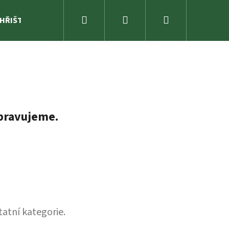
Hledat
Přihlášení
Nákupní
 HŘIŠTĚ
ZAHRADA
SPORTOVNÍ NÁŘADÍ A ZÁBAVA
košík
pravujeme.
tatní kategorie.
RENDA