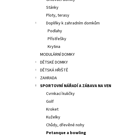
13 200 Kč
l
Stánky
Ploty, terasy
Doplňky k zahradním domkům
Podlahy
Přístřešky
Krytina
MODULÁRNÍ DOMKY
DĚTSKÉ DOMKY
DĚTSKÁ HŘIŠTĚ
ZAHRADA
SPORTOVNÍ NÁŘADÍ A ZÁBAVA NA VEN
Cvrnkací kuličky
Golf
Kroket
Kuželky
Chůdy, dřevěné nohy
Petanque a bowling