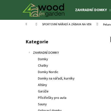
K
Přejít
na
o
ZAHRADNÍ DOMKY
obsah
Zpět
Zpět
š
do
do
í
Domů
SPORTOVNÍ NÁŘADÍ A ZÁBAVA NA VEN
Petan
k
obchodu
obchodu
P
o
Kategorie
Přeskočit
s
kategorie
t
ZAHRADNÍ DOMKY
r
Domky
a
Chatky
n
Domky Nordic
n
Domky na nářadí, kurníky
í
Altány
p
Garáže
a
Přístřešky pro auta
n
Sauny
DĚTSKÉ HŘIŠTĚ SOFIA
e
Grilovací domky