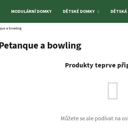
MODULÁRNÍ DOMKY
DĚTSKÉ DOMKY
DĚTSKÁ
que a bowling
Co potřebujete najít?
Petanque a bowling
HLEDAT
Produkty teprve při
Doporučujeme
Můžete se ale podívat na os
DĚTSKÝ DOMEK TOM 3,8 M²
DĚTSKÉ HŘIŠTĚ B