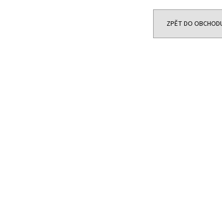
29 400 Kč
8 300 Kč
Původně:
33 600 Kč
ZPĚT DO OBCHOD