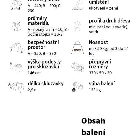
umístění
A = 440; B = 200; C =
ukotvení v zemi
230
průměry
profil a druh dřeva
materiálu
mini pražec; severký
A - nosný trám = 10; B -
smrk
boční stojka = 10x8
bezpečnostní
Nosnost
prostor
max 50 kg; od 3 do 14
A = 850; B = 880
let
výška podesty
přepravní
pro skluzavku
rozměry
146 cm
370 x 50 x 30
délka skluzavky
váha balení
2,9 m
138 kg
Obsah
balení