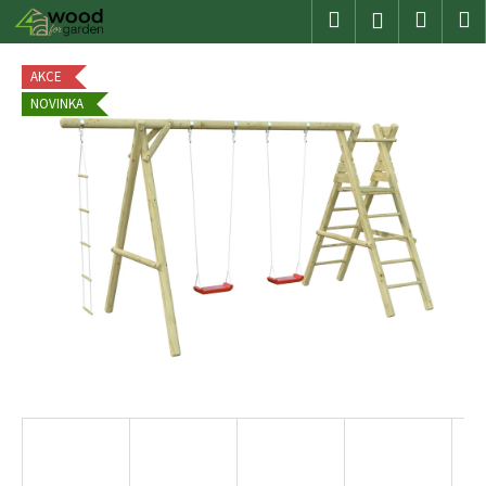
K
Přejít
Hledat
Nákup
M
Přihlášení
na
o
obsah
Zpět
Zpět
košík
š
AKCE
í
NOVINKA
C
k
o
p
o
t
ř
e
b
u
j
e
t
e
n