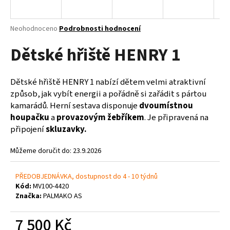
a
j
Průměrné
Neohodnoceno
Podrobnosti hodnocení
í
hodnocení
Dětské hřiště HENRY 1
produktu
t
je
?
0,0
z
Dětské hřiště HENRY 1 nabízí dětem velmi atraktivní
5
způsob, jak vybít energii a pořádně si zařádit s pártou
hvězdiček.
kamarádů. Herní sestava disponuje
dvoumístnou
houpačku
a
provazovým žebříkem
. Je připravená na
HLEDAT
připojení
skluzavky.
Můžeme doručit do:
23.9.2026
D
o
PŘEDOBJEDNÁVKA, dostupnost do 4 - 10 týdnů
p
Kód:
MV100-4420
o
Značka:
PALMAKO AS
r
u
7 500 Kč