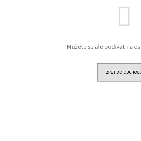
9 700 Kč
5 500 Kč
Můžete se ale podívat na os
ZPĚT DO OBCHOD