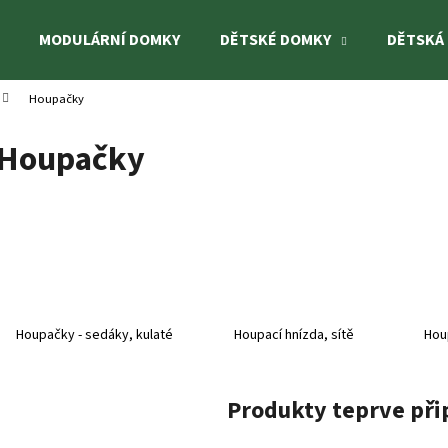
MODULÁRNÍ DOMKY
DĚTSKÉ DOMKY
DĚTSKÁ
Houpačky
Co potřebujete najít?
Houpačky
HLEDAT
Doporučujeme
Houpačky - sedáky, kulaté
Houpací hnízda, sítě
Hou
Produkty teprve při
DĚTSKÉ HŘIŠTĚ KASPER
DĚTSKÉ HŘIŠTĚ H