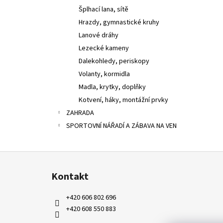
Šplhací lana, sítě
Hrazdy, gymnastické kruhy
Lanové dráhy
Lezecké kameny
Dalekohledy, periskopy
Volanty, kormidla
Madla, krytky, doplňky
Kotvení, háky, montážní prvky
ZAHRADA
SPORTOVNÍ NÁŘADÍ A ZÁBAVA NA VEN
Z
á
Kontakt
p
a
+420 606 802 696
t
+420 608 550 883
í