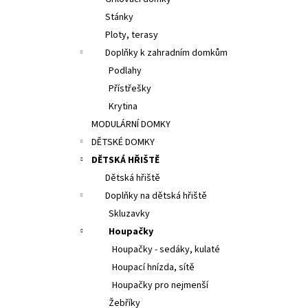
29 000 Kč
l
Stánky
Původně:
36 400 Kč
Ploty, terasy
Doplňky k zahradním domkům
Podlahy
Přístřešky
Krytina
MODULÁRNÍ DOMKY
DĚTSKÉ DOMKY
DĚTSKÁ HŘIŠTĚ
Dětská hřiště
Doplňky na dětská hřiště
Skluzavky
Houpačky
Houpačky - sedáky, kulaté
Houpací hnízda, sítě
Houpačky pro nejmenší
Žebříky