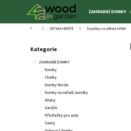
K
Přejít
na
o
ZAHRADNÍ DOMKY
obsah
Zpět
Zpět
š
do
do
í
Domů
DĚTSKÁ HŘIŠTĚ
Doplňky na dětská hřiště
k
obchodu
obchodu
P
o
Kategorie
Přeskočit
s
kategorie
t
ZAHRADNÍ DOMKY
r
Domky
a
Chatky
n
Domky Nordic
n
Domky na nářadí, kurníky
í
Altány
p
Garáže
a
Přístřešky pro auta
n
Sauny
DĚTSKÝ DOMEK OTTO 3,6 M²
e
Grilovací domky