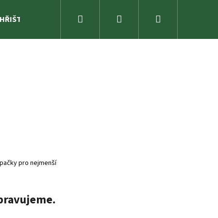
Hledat
Přihlášení
Nákupní
 HŘIŠTĚ
ZAHRADA
SPORTOVNÍ NÁŘADÍ A ZÁBAVA
košík
pačky pro nejmenší
pravujeme.
OLGER