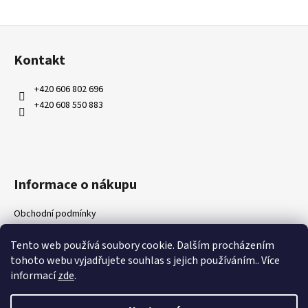
a
Z
j
á
í
Kontakt
p
t
a
?
+420 606 802 696
t
+420 608 550 883
í
HLEDAT
Informace o nákupu
Obchodní podmínky
D
Ochrana osobních údajů
o
Tento web používá soubory cookie. Dalším procházením
Kontakty
p
tohoto webu vyjadřujete souhlas s jejich používáním.. Více
Doprava a platby
o
informací
zde
.
Napište nám
r
u