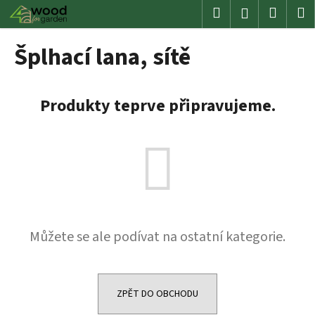
K
Přejít
Hledat
Nákup
M
Přihlášení
na
o
obsah
Zpět
Zpět
košík
š
Šplhací lana, sítě
í
C
k
o
Produkty teprve připravujeme.
p
o
t
ř
e
b
u
Můžete se ale podívat na ostatní kategorie.
j
e
t
e
ZPĚT DO OBCHODU
n