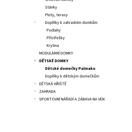
8 300 Kč
l
Stánky
Ploty, terasy
Doplňky k zahradním domkům
Podlahy
Přístřešky
Krytina
MODULÁRNÍ DOMKY
DĚTSKÉ DOMKY
Dětské domečky Palmako
Doplňky k dětským domečkům
DĚTSKÁ HŘIŠTĚ
ZAHRADA
SPORTOVNÍ NÁŘADÍ A ZÁBAVA NA VEN