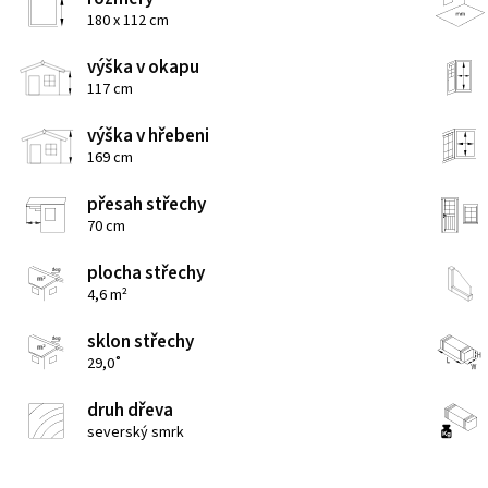
180 x 112 cm
výška v okapu
117 cm
výška v hřebeni
169 cm
přesah střechy
70 cm
plocha střechy
4,6 m²
sklon střechy
29,0˚
druh dřeva
severský smrk