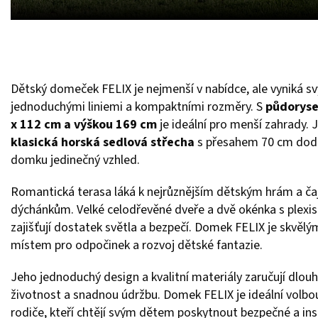
Dětský domeček FELIX je nejmenší v nabídce, ale vyniká s
jednoduchými liniemi a kompaktními rozměry. S
půdorys
x 112 cm a výškou 169 cm
je ideální pro menší zahrady. 
k
lasická horská sedlová střecha
s přesahem 70 cm dod
domku jedinečný vzhled.
Romantická terasa láká k nejrůznějším dětským hrám a č
dýchánkům. Velké celodřevěné dveře a dvě okénka s plexi
zajišťují dostatek světla a bezpečí. Domek FELIX je skvělý
místem pro odpočinek a rozvoj dětské fantazie.
Jeho jednoduchý design a kvalitní materiály zaručují dlou
životnost a snadnou údržbu. Domek FELIX je ideální volbo
rodiče, kteří chtějí svým dětem poskytnout bezpečné a insp