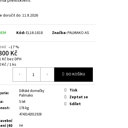
ěná plexisklem.
Kč
 doručit do:
11.8.2026
DEM
Kód:
EL16-1818
Značka:
PALMAKO AS
0 Kč
–17 %
300 Kč
1 Kč bez DPH
á
0 Kč / 1 ks
DO KOŠÍKU
Tisk
Dětské domečky
gorie
:
Palmako
Zeptat se
ka
:
5 let
Sdílet
nost
:
176 kg
4743142011928
avební
ne
ení (40