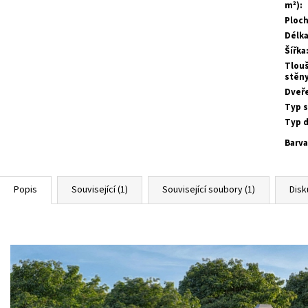
m²)
:
Ploc
Délk
Šířka
Tlou
stěn
Dveř
Typ 
Typ 
Barva
Popis
Související (1)
Související soubory (1)
Disk