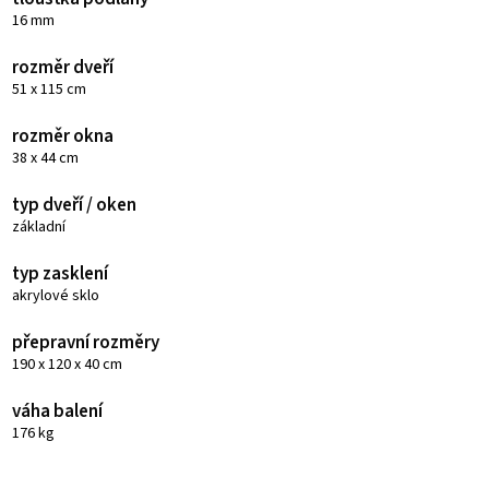
16 mm
rozměr dveří
51 x 115 cm
rozměr okna
38 x 44 cm
typ dveří / oken
základní
typ zasklení
akrylové sklo
přepravní rozměry
190 x 120 x 40 cm
váha balení
176 kg