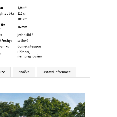
ha
:
1,9 m²
a/hloubka
:
112 cm
:
180 cm
šťka
16 mm
y
:
e
:
jednokřídlé
střechy
:
sedlová
domku
:
domek s terasou
Přírodní,
:
neimpregnováno
uze
Značka
Ostatní informace