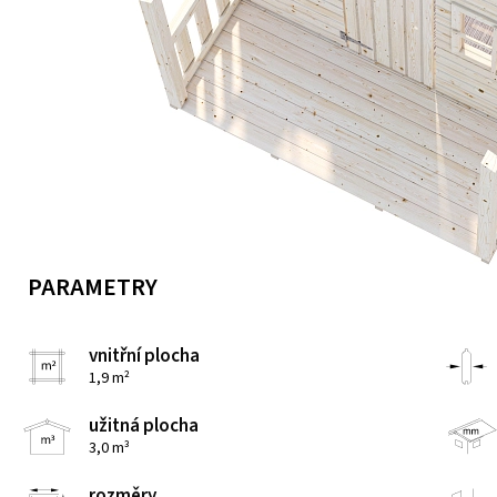
PARAMETRY
vnitřní plocha
1,9 m²
užitná plocha
3,0 m³
rozměry