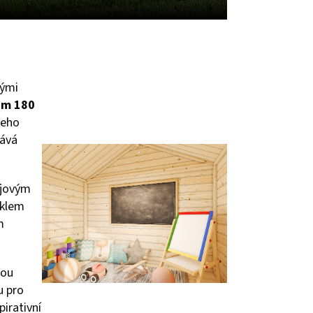
vými
em 180
Jeho
ává
ajovým
sklem
m
hou
u pro
irativní