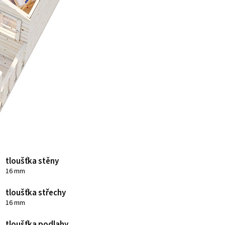
tloušťka stěny
16 mm
tloušťka střechy
16 mm
tloušťka podlahy