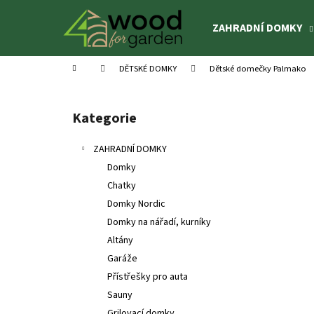
K
Přejít
na
o
ZAHRADNÍ DOMKY
obsah
Zpět
Zpět
š
do
do
í
Domů
DĚTSKÉ DOMKY
Dětské domečky Palmako
k
obchodu
obchodu
P
o
Kategorie
Přeskočit
s
kategorie
t
ZAHRADNÍ DOMKY
r
Domky
a
Chatky
n
Domky Nordic
n
Domky na nářadí, kurníky
í
Altány
p
Garáže
a
Přístřešky pro auta
n
Sauny
DĚTSKÉ HŘIŠTĚ BRENDA
e
Grilovací domky