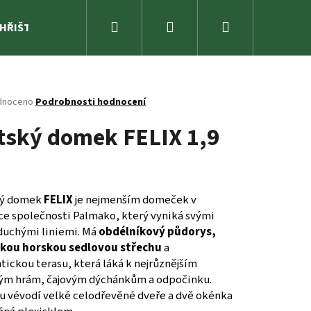
Hledat
Přihlášení
Nákupní
 HŘIŠTĚ
ZAHRADA
SPORTOVNÍ NÁŘADÍ A ZÁBAVA
košík
né
dnoceno
Podrobnosti hodnocení
ení
tský domek FELIX 1,9
tu
ček.
ký domek
FELIX
je nejmenším domeček v
ce společnosti Palmako, který vyniká svými
duchými liniemi. Má
obdélníkový půdorys,
ckou horskou sedlovou střechu
a
ickou terasu, která láká k nejrůznějším
ým hrám
,
čajovým dýchánkům
a odpočinku.
 vévodí velké celodřevěné dveře a dvě okénka
K 3,3 M²