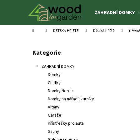
K
Přejít
na
o
ZAHRADNÍ DOMKY
obsah
Zpět
Zpět
š
do
do
í
Domů
DĚTSKÁ HŘIŠTĚ
Dětská hřiště
Dětsk
k
obchodu
obchodu
P
o
Kategorie
Přeskočit
s
kategorie
t
ZAHRADNÍ DOMKY
r
Domky
a
Chatky
n
Domky Nordic
n
Domky na nářadí, kurníky
í
Altány
p
Garáže
a
Přístřešky pro auta
n
Sauny
DĚTSKÝ DOMEK OTTO 3,6 M²
e
Grilovací domky