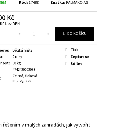
DEM
Kód:
17498
Značka:
PALMAKO AS
00 Kč
 Kč bez DPH
á
DO KOŠÍKU
Tisk
gorie
:
Dětská hřiště
Zeptat se
ka
:
2 roky
nost
:
60 kg
Sdílet
4742420002033
Zelená, tlaková
:
impregnace
řešením v malých zahradách, jak vytvořit