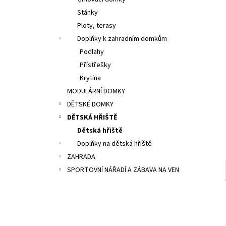
29 000 Kč
l
Stánky
Původně:
36 400 Kč
Ploty, terasy
Doplňky k zahradním domkům
Podlahy
Přístřešky
Krytina
MODULÁRNÍ DOMKY
DĚTSKÉ DOMKY
DĚTSKÁ HŘIŠTĚ
Dětská hřiště
Doplňky na dětská hřiště
ZAHRADA
SPORTOVNÍ NÁŘADÍ A ZÁBAVA NA VEN