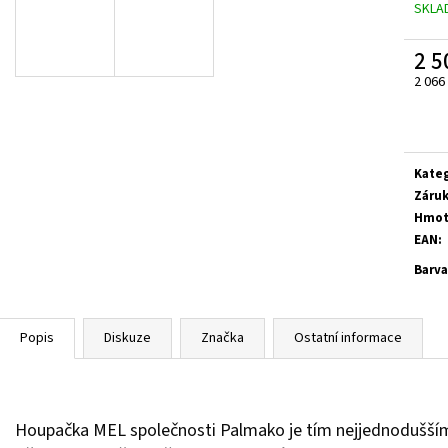
SKLA
9 700 Kč
5 500 Kč
2 5
2 066
Měrn
cena:
Kate
Záru
Hmot
EAN
:
Barva
Popis
Diskuze
Značka
Ostatní informace
Houpačka MEL společnosti Palmako je tím nejjednodušším 