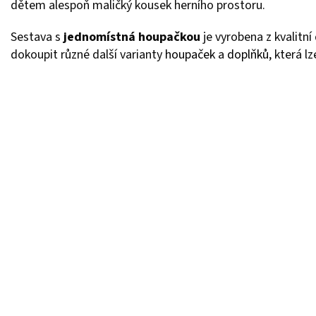
dětem alespoň maličký kousek herního prostoru.
Sestava s
jednomístná houpačkou
je vyrobena z kvalitn
dokoupit různé další varianty
houpaček
a
doplňků
, která l