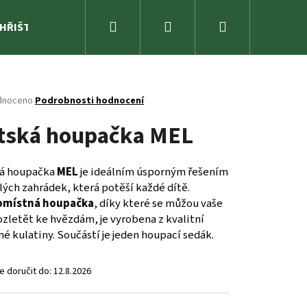
Hledat
Přihlášení
Nákupní
 HŘIŠTĚ
ZAHRADA
SPORTOVNÍ NÁŘADÍ A ZÁBAVA
košík
né
dnoceno
Podrobnosti hodnocení
ení
tská houpačka MEL
tu
á houpačka
MEL
je ideálním úsporným řešením
ých zahrádek, která potěší každé dítě.
ček.
omístná houpačka
, díky které se můžou vaše
ozletět ke hvězdám, je vyrobena z kvalitní
é kulatiny. Součástí je jeden houpací sedák.
 doručit do:
12.8.2026
OLGER