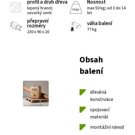
profil a druh dřeva
Nosnost
lepený hranol;
max 50 kg; od 3 do 14
severký smrk
let
přepravní
váha balení
rozměry
77 kg
230 x 90 x 20
Obsah
balení
dřevěná
konstrukce
spojovací
materiál
montážní návod