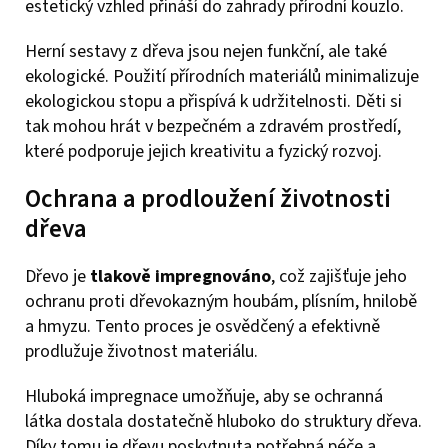
estetický vzhled přináší do zahrady přírodní kouzlo.
Herní sestavy z dřeva jsou nejen funkční, ale také
ekologické. Použití přírodních materiálů minimalizuje
ekologickou stopu a přispívá k udržitelnosti. Děti si
tak mohou hrát v bezpečném a zdravém prostředí,
které podporuje jejich kreativitu a fyzický rozvoj.
Ochrana a prodloužení životnosti
dřeva
Dřevo je
tlakově impregnováno
, což zajišťuje jeho
ochranu proti dřevokazným houbám, plísním, hnilobě
a hmyzu. Tento proces je osvědčený a efektivně
prodlužuje životnost materiálu.
Hluboká impregnace umožňuje, aby se ochranná
látka dostala dostatečně hluboko do struktury dřeva.
Díky tomu je dřevu poskytnuta potřebná péče a