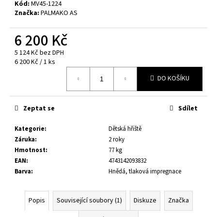
č
Kód:
MV45-1224
u
Značka:
PALMAKO AS
j
e
6 200 Kč
m
5 124 Kč bez DPH
e
Měrná
6 200 Kč / 1 ks
cena:
DO KOŠÍKU
DĚTSKÝ
DOMEK
STINA
3,1
Zeptat se
Sdílet
M²
24
Kategorie
:
Dětská hřiště
100
Záruka
:
2 roky
Kč
Hmotnost
:
77 kg
Původně:
EAN
:
4743142093832
28
380
Barva
:
Hnědá, tlaková impregnace
Kč
Popis
Související soubory (1)
Diskuze
Značka