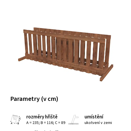
Parametry (v cm)
rozměry hřiště
umístění
A = 235; B = 116; C = 89
ukotvení v zemi