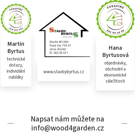
Martin
Hana
Byrtus
Byrtusová
technické
objednávky,
dotazy,
obchodní a
individální
www.stavbybyrtus.cz
ekonomické
nabídky
záležitosti
Napsat nám můžete na
info@wood4garden.cz