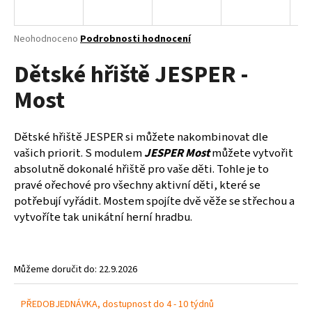
a
j
Průměrné
Neohodnoceno
Podrobnosti hodnocení
í
hodnocení
Dětské hřiště JESPER -
produktu
t
je
?
Most
0,0
z
5
hvězdiček.
Dětské hřiště JESPER si můžete nakombinovat dle
vašich priorit. S modulem
JESPER Most
můžete vytvořit
HLEDAT
absolutně dokonalé hřiště pro vaše děti. Tohle je to
pravé ořechové pro všechny aktivní děti, které se
potřebují vyřádit. Mostem spojíte dvě věže se střechou a
vytvoříte tak unikátní herní hradbu.
D
o
p
o
Můžeme doručit do:
22.9.2026
r
u
PŘEDOBJEDNÁVKA, dostupnost do 4 - 10 týdnů