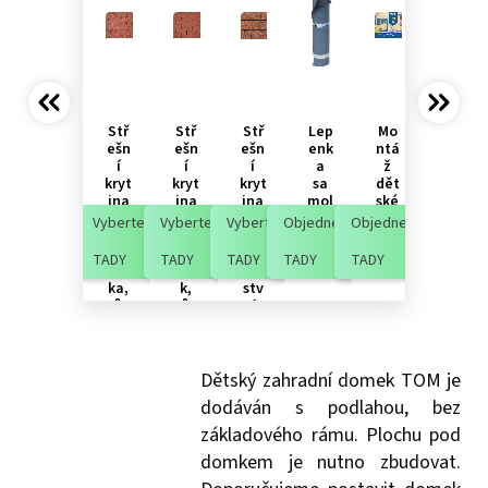
Stř
Stř
Stř
Lep
Mo
ešn
ešn
ešn
enk
ntá
í
í
í
a
ž
kryt
kryt
kryt
sa
dět
ina
ina
ina
mol
ské
ŠIN
ŠIN
ŠIN
epí
ho
Vyberte
Vyberte
Vyberte
Objednejte
Objednejte
DEL
DEL
DEL
cí
do
bob
obd
dvo
me
TADY
TADY
TADY
TADY
TADY
rov
élní
uvr
čku
ka,
k,
stv
růz
růz
ý
né
né
lam
bar
bar
ino
vy
vy
van
ý,
Dětský zahradní domek TOM je
růz
dodáván s podlahou, bez
né
bar
základového rámu. Plochu pod
vy
domkem je nutno zbudovat.