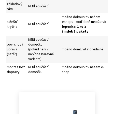
základový
NENÍ součástí
rám
možno dokoupit v našem
střešní
eshopu - potřebné množství:
NENÍ součástí
krytina
l
epenka: 1 role
šindel: 3 pakety
NENÍ součástí
povrchová
domečku
úprava
(pokud není v
možno domluvit individálně
(nátěr)
nabídce barevná
varianta)
montáž bez
NENÍ součástí
možno dokoupit v našem e-
dopravy
domečku
shop