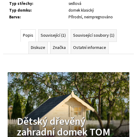
Typ střechy
:
sedlová
Typ domku
:
domek klasický
Barva
:
Přírodní, neimpregnováno
Popis
Související (1)
Související soubory (1)
Diskuze
Značka
Ostatní informace
Dětský dřevěný
zahradní domek TOM