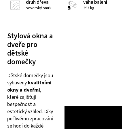
druh dřeva
váha balení
severský smrk
293 kg
Stylová okna a
dveře pro
dětské
domečky
Dětské domečky jsou
vybaveny
kvalitními
okny a dveřmi
,
které zajišťují
bezpečnost a
estetický vzhled. Díky
pečlivému zpracování
se hodí do každé