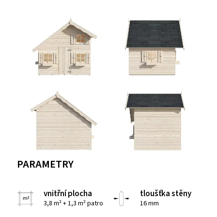
PARAMETRY
vnitřní plocha
tloušťka stěny
3,8 m² + 1,3 m² patro
16 mm