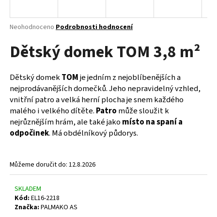
a
j
Průměrné
Neohodnoceno
Podrobnosti hodnocení
í
hodnocení
Dětský domek TOM 3,8 m²
produktu
t
je
?
0,0
z
Dětský domek
TOM
je jedním z nejoblíbenějších a
5
nejprodávanějších domečků. Jeho nepravidelný vzhled,
hvězdiček.
vnitřní patro a velká herní plocha je snem každého
malého i velkého dítěte.
Patro
může sloužit k
HLEDAT
nejrůznějším hrám, ale také jako
místo na spaní a
odpočine
k
. Má obdélníkový půdorys.
D
o
Můžeme doručit do:
12.8.2026
p
o
SKLADEM
r
Kód:
EL16-2218
u
Značka:
PALMAKO AS