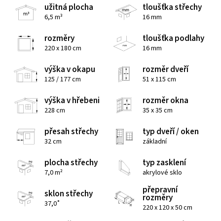
užitná plocha
tloušťka střechy
6,5 m³
16 mm
rozměry
tloušťka podlahy
220 x 180 cm
16 mm
výška v okapu
rozměr dveří
125 / 177 cm
51 x 115 cm
výška v hřebeni
rozměr okna
228 cm
35 x 35 cm
přesah střechy
typ dveří / oken
32 cm
základní
plocha střechy
typ zasklení
7,0 m²
akrylové sklo
přepravní
sklon střechy
rozměry
37,0˚
220 x 120 x 50 cm