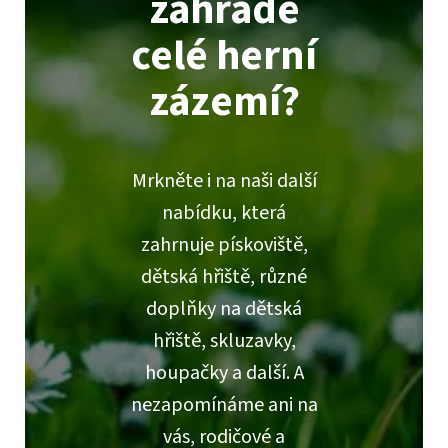
zahradě
celé herní
zázemí?
Mrkněte i na naši další
nabídku, která
zahrnuje pískoviště,
dětská hřiště, různé
doplňky na dětská
hřiště, skluzavky,
houpačky a další. A
nezapomínáme ani na
vás, rodičové a