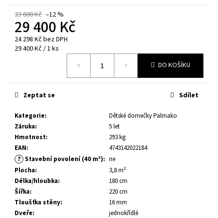
č
u
33 600 Kč
–12 %
29 400 Kč
j
e
24 298 Kč bez DPH
m
Měrná
29 400 Kč / 1 ks
e
cena:
DO KOŠÍKU
DĚTSKÝ
DOMEK
Zeptat se
Sdílet
GRETE
3,7
M²
Kategorie
:
Dětské domečky Palmako
Záruka
:
5 let
35
400
Hmotnost
:
293 kg
Kč
EAN
:
4743142022184
Původně:
?
Stavební povolení (40 m²)
:
ne
38
500
Plocha
:
3,8 m²
Kč
Délka/hloubka
:
180 cm
Šířka
:
220 cm
Tloušťka stěny
:
16 mm
Dveře
:
jednokřídlé