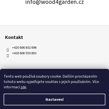
info@wood4garden.cz
Z
á
Kontakt
p
a
+420 606 802 696
t
+420 608 550 883
í
Tento web používá soubory cookie. Dalším procházením
Informace o nákupu
tohoto webu vyjadřujete souhlas s jejich používáním.. Více
informací
zde
.
Obchodní podmínky
Ochrana osobních údajů
Nastavení
Kontakty
Doprava a platby