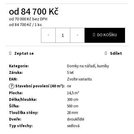
č
u
od
84 700 Kč
j
od
70 000 Kč
bez DPH
e
Měrná
od 84 700 Kč / 1 ks
m
cena:
e
DO KOŠÍKU
DĚTSKÝ
Zeptat se
Sdílet
DOMEK
OTTO
3,6
Kategorie
:
Domky na nářadí, kurníky
M²
Záruka
:
5 let
29
EAN
:
Zvolte variantu
000
?
Stavební povolení (40 m²)
:
ne
Kč
Plocha
:
14,5 m²
Původně:
36
Délka/hloubka
:
300 cm
400
Šířka
:
500 cm
Kč
Tloušťka stěny
:
28 mm
Dveře
:
dvoukřídlé
Typ střechy
:
sedlová