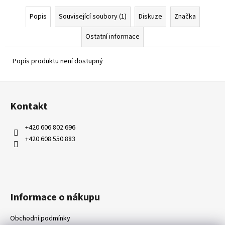
Popis
Související soubory (1)
Diskuze
Značka
Ostatní informace
Popis produktu není dostupný
Z
á
Kontakt
p
a
+420 606 802 696
t
+420 608 550 883
í
Informace o nákupu
Obchodní podmínky