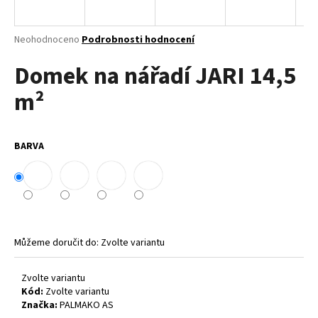
a
j
Průměrné
Neohodnoceno
Podrobnosti hodnocení
í
hodnocení
Domek na nářadí JARI 14,5
produktu
t
je
?
m²
0,0
z
5
hvězdiček.
BARVA
HLEDAT
D
o
Můžeme doručit do:
Zvolte variantu
p
o
Zvolte variantu
r
Kód:
Zvolte variantu
u
Značka:
PALMAKO AS