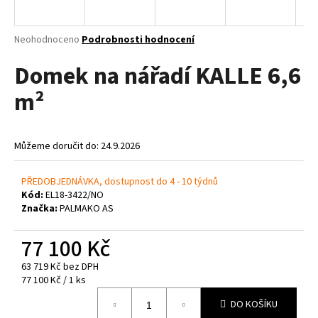
a
j
Průměrné
Neohodnoceno
Podrobnosti hodnocení
í
hodnocení
Domek na nářadí KALLE 6,6
produktu
t
je
?
m²
0,0
z
5
hvězdiček.
Můžeme doručit do:
24.9.2026
HLEDAT
PŘEDOBJEDNÁVKA, dostupnost do 4 - 10 týdnů
Kód:
EL18-3422/NO
Značka:
PALMAKO AS
D
o
77 100 Kč
p
63 719 Kč bez DPH
o
Měrná
77 100 Kč / 1 ks
r
cena:
u
DO KOŠÍKU