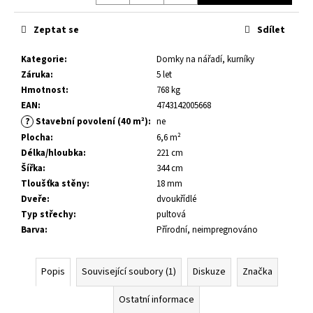
č
u
Zeptat se
Sdílet
j
e
Kategorie
:
Domky na nářadí, kurníky
m
Záruka
:
5 let
e
Hmotnost
:
768 kg
EAN
:
4743142005668
DĚTSKÝ
?
Stavební povolení (40 m²)
:
ne
DOMEK
Plocha
:
6,6 m²
FELIX
Délka/hloubka
:
221 cm
1,9
M²
Šířka
:
344 cm
Tloušťka stěny
:
18 mm
16
300
Dveře
:
dvoukřídlé
Kč
Typ střechy
:
pultová
Původně:
Barva
:
Přírodní, neimpregnováno
19
700
Kč
Popis
Související soubory (1)
Diskuze
Značka
Ostatní informace