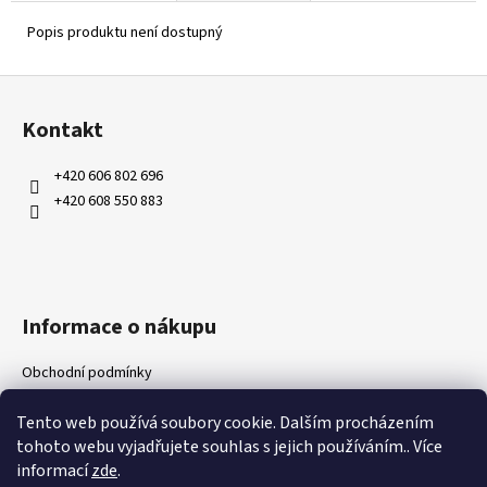
Popis produktu není dostupný
Z
á
Kontakt
p
a
+420 606 802 696
t
+420 608 550 883
í
Informace o nákupu
Obchodní podmínky
Ochrana osobních údajů
Tento web používá soubory cookie. Dalším procházením
Kontakty
tohoto webu vyjadřujete souhlas s jejich používáním.. Více
Doprava a platby
informací
zde
.
Napište nám