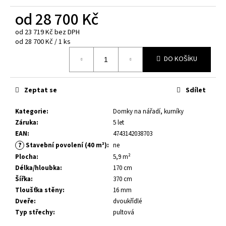
č
u
od
28 700 Kč
j
od
23 719 Kč
bez DPH
e
Měrná
od 28 700 Kč / 1 ks
m
cena:
e
DO KOŠÍKU
DĚTSKÝ
Zeptat se
Sdílet
DOMEK
STINA
3,1
Kategorie
:
Domky na nářadí, kurníky
M²
Záruka
:
5 let
24
EAN
:
4743142038703
100
?
Stavební povolení (40 m²)
:
ne
Kč
Plocha
:
5,9 m²
Původně:
28
Délka/hloubka
:
170 cm
380
Šířka
:
370 cm
Kč
Tloušťka stěny
:
16 mm
Dveře
:
dvoukřídlé
Typ střechy
:
pultová