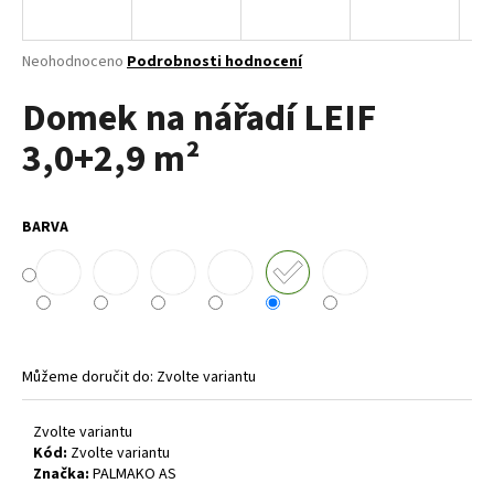
a
j
Průměrné
Neohodnoceno
Podrobnosti hodnocení
í
hodnocení
Domek na nářadí LEIF
produktu
t
je
?
3,0+2,9 m²
0,0
z
5
hvězdiček.
BARVA
HLEDAT
D
o
Můžeme doručit do:
Zvolte variantu
p
o
Zvolte variantu
r
Kód:
Zvolte variantu
u
Značka:
PALMAKO AS