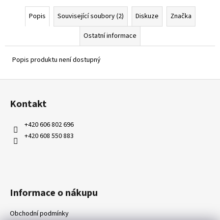
Popis
Související soubory (2)
Diskuze
Značka
Ostatní informace
Popis produktu není dostupný
Z
á
Kontakt
p
a
+420 606 802 696
t
+420 608 550 883
í
Informace o nákupu
Obchodní podmínky