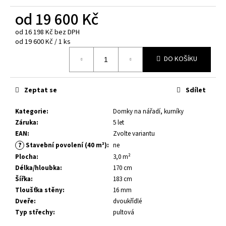
č
u
od
19 600 Kč
j
od
16 198 Kč
bez DPH
e
Měrná
od 19 600 Kč / 1 ks
m
cena:
e
DO KOŠÍKU
DĚTSKÝ
Zeptat se
Sdílet
DOMEK
GRETE
3,7
Kategorie
:
Domky na nářadí, kurníky
M²
Záruka
:
5 let
35
EAN
:
Zvolte variantu
400
?
Stavební povolení (40 m²)
:
ne
Kč
Plocha
:
3,0 m²
Původně:
38
Délka/hloubka
:
170 cm
500
Šířka
:
183 cm
Kč
Tloušťka stěny
:
16 mm
Dveře
:
dvoukřídlé
Typ střechy
:
pultová