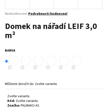
a
j
Průměrné
Neohodnoceno
Podrobnosti hodnocení
í
hodnocení
Domek na nářadí LEIF 3,0
produktu
t
je
?
m²
0,0
z
5
hvězdiček.
BARVA
HLEDAT
D
o
Můžeme doručit do:
Zvolte variantu
p
o
Zvolte variantu
r
Kód:
Zvolte variantu
u
Značka:
PALMAKO AS