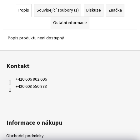
Popis
Související soubory (1)
Diskuze
Značka
Ostatní informace
Popis produktu není dostupný
Z
á
Kontakt
p
a
+420 606 802 696
t
+420 608 550 883
í
Informace o nákupu
Obchodní podmínky