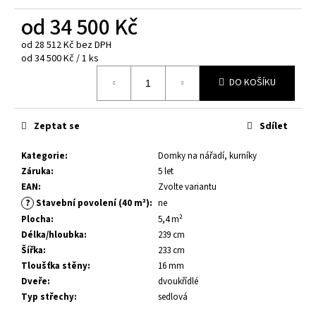
č
u
od
34 500 Kč
j
od
28 512 Kč
bez DPH
e
Měrná
od 34 500 Kč / 1 ks
m
cena:
e
DO KOŠÍKU
DĚTSKÉ
Zeptat se
Sdílet
HŘIŠTĚ
JESPER
-
Kategorie
:
Domky na nářadí, kurníky
HOUPACÍ
Záruka
:
5 let
MODUL
EAN
:
Zvolte variantu
5
?
Stavební povolení (40 m²)
:
ne
200
Plocha
:
5,4 m²
Kč
Délka/hloubka
:
239 cm
Šířka
:
233 cm
Tloušťka stěny
:
16 mm
Dveře
:
dvoukřídlé
Typ střechy
:
sedlová