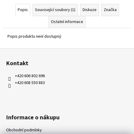
Popis
Související soubory (1)
Diskuze
Značka
Ostatní informace
Popis produktu není dostupný
Z
á
Kontakt
p
a
+420 606 802 696
t
+420 608 550 883
í
Informace o nákupu
Obchodní podmínky