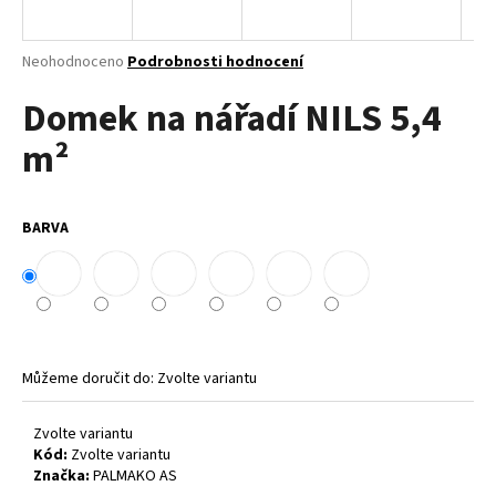
a
j
Průměrné
Neohodnoceno
Podrobnosti hodnocení
í
hodnocení
Domek na nářadí NILS 5,4
produktu
t
je
?
m²
0,0
z
5
hvězdiček.
BARVA
HLEDAT
D
o
Můžeme doručit do:
Zvolte variantu
p
o
Zvolte variantu
r
Kód:
Zvolte variantu
u
Značka:
PALMAKO AS