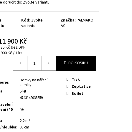
 doručit do:
Zvolte variantu
e
Kód:
Zvolte
Značka:
PALMAKO
ntu
variantu
AS
11 900 Kč
835 Kč
bez DPH
á
 900 Kč / 1 ks
DO KOŠÍKU
Tisk
Domky na nářadí,
gorie
:
kurníky
Zeptat se
ka
:
5 let
Sdílet
4743142038659
avební
ne
ení (40
ha
:
2,2 m²
a/hloubka
:
95 cm