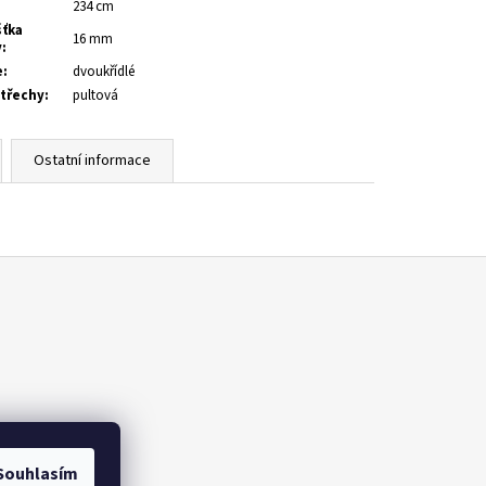
:
234 cm
šťka
16 mm
y
:
e
:
dvoukřídlé
střechy
:
pultová
Ostatní informace
Souhlasím