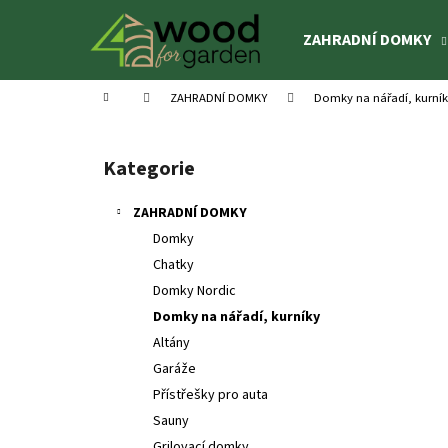
K
Přejít
na
o
ZAHRADNÍ DOMKY
obsah
Zpět
Zpět
š
do
do
í
Domů
ZAHRADNÍ DOMKY
Domky na nářadí, kurní
k
obchodu
obchodu
P
o
Kategorie
Přeskočit
s
kategorie
t
ZAHRADNÍ DOMKY
r
Domky
a
Chatky
n
Domky Nordic
n
Domky na nářadí, kurníky
í
Altány
p
Garáže
a
Přístřešky pro auta
n
Sauny
DĚTSKÝ DOMEK TOBY 2,1 M² SET S
e
Grilovací domky