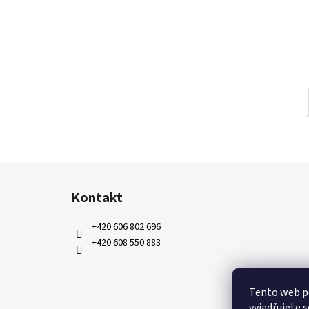
Z
á
Kontakt
p
a
+420 606 802 696
t
+420 608 550 883
í
Tento web p
vyjadřujete s