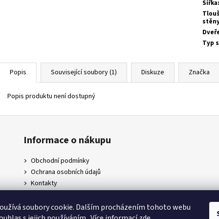
Šířka
Tlou
stěn
Dveř
Typ 
Popis
Související soubory (1)
Diskuze
Značka
Popis produktu není dostupný
Informace o nákupu
Obchodní podmínky
Ochrana osobních údajů
Kontakty
Doprava a platby
Napište nám
oužívá soubory cookie. Dalším procházením tohoto webu
ouhlas s jejich používáním.. Více informací
zde
.