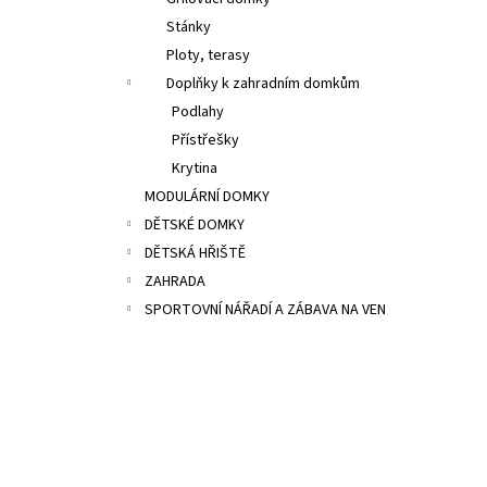
HOUPAČKOU
l
Stánky
26 500 Kč
Původně:
29 000 Kč
Ploty, terasy
Doplňky k zahradním domkům
Podlahy
Přístřešky
Krytina
MODULÁRNÍ DOMKY
DĚTSKÉ DOMKY
DĚTSKÁ HŘIŠTĚ
ZAHRADA
SPORTOVNÍ NÁŘADÍ A ZÁBAVA NA VEN