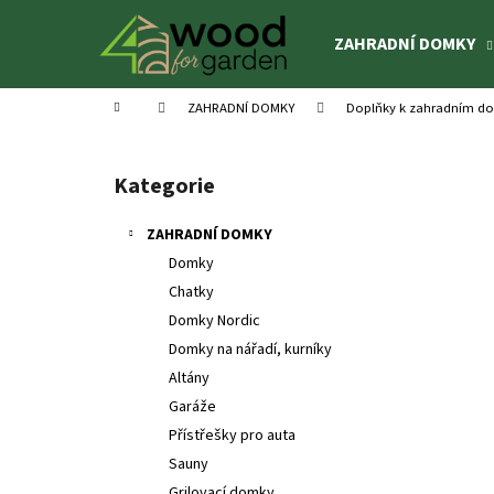
K
Přejít
na
o
ZAHRADNÍ DOMKY
obsah
Zpět
Zpět
š
do
do
í
Domů
ZAHRADNÍ DOMKY
Doplňky k zahradním 
k
obchodu
obchodu
P
o
Kategorie
Přeskočit
s
kategorie
t
ZAHRADNÍ DOMKY
r
Domky
a
Chatky
n
Domky Nordic
n
Domky na nářadí, kurníky
í
Altány
p
Garáže
a
Přístřešky pro auta
n
Sauny
DĚTSKÉ HŘIŠTĚ BRENDA
e
Grilovací domky