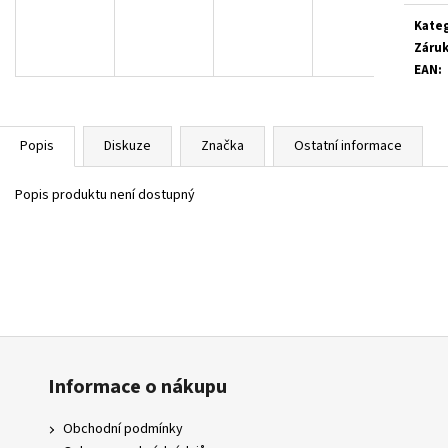
6 200 Kč
27 500 Kč
Kate
Původně:
32 200 
Záru
EAN
:
Popis
Diskuze
Značka
Ostatní informace
Popis produktu není dostupný
Informace o nákupu
Obchodní podmínky