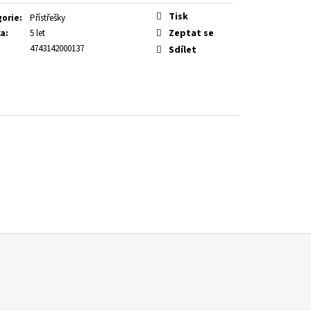
Tisk
gorie
:
Přístřešky
Kč
Zeptat se
ka
:
5 let
4743142000137
Sdílet