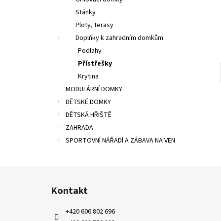
8 300 Kč
l
Stánky
Ploty, terasy
Doplňky k zahradním domkům
Podlahy
Přístřešky
Krytina
MODULÁRNÍ DOMKY
DĚTSKÉ DOMKY
DĚTSKÁ HŘIŠTĚ
ZAHRADA
SPORTOVNÍ NÁŘADÍ A ZÁBAVA NA VEN
Z
á
Kontakt
p
a
+420 606 802 696