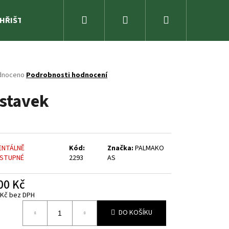
Hledat
Přihlášení
Nákupní
 HŘIŠTĚ
ZAHRADA
SPORTOVNÍ NÁŘADÍ A ZÁBAVA
košík
né
dnoceno
Podrobnosti hodnocení
ení
ístavek
tu
ček.
NTÁLNĚ
Kód:
Značka:
PALMAKO
STUPNÉ
2293
AS
00 Kč
 Kč bez DPH
á
DO KOŠÍKU
K 3,3 M²