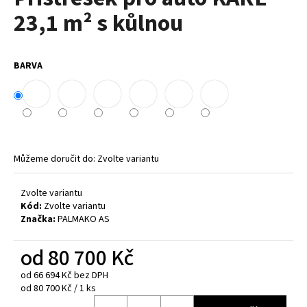
je
a
23,1 m² s kůlnou
0,0
z
j
5
í
hvězdiček.
BARVA
t
?
Můžeme doručit do:
Zvolte variantu
HLEDAT
Zvolte variantu
Kód:
Zvolte variantu
D
Značka:
PALMAKO AS
o
p
od
80 700 Kč
o
od
66 694 Kč
bez DPH
r
Měrná
od 80 700 Kč / 1 ks
u
cena: