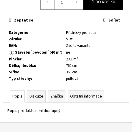
č
DO KOŠÍKU
u
j
e
Zeptat se
Sdílet
m
e
Kategorie
:
Přístřešky pro auta
Záruka
:
5 let
EAN
:
Zvolte variantu
DĚTSKÉ
?
Stavební povolení (40 m²)
:
ne
HŘIŠTĚ
Plocha
:
23,1 m²
JESPER
-
Délka/hloubka
:
762 cm
MOST
Šířka
:
360 cm
6
Typ střechy
:
pultová
200
Kč
Popis
Diskuze
Značka
Ostatní informace
Popis produktu není dostupný
Z