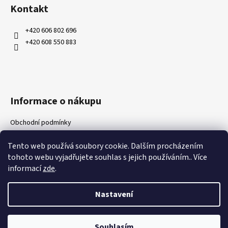
á
Kontakt
p
a
+420 606 802 696
t
+420 608 550 883
í
Informace o nákupu
Obchodní podmínky
Ochrana osobních údajů
Tento web používá soubory cookie. Dalším procházením
Kontakty
tohoto webu vyjadřujete souhlas s jejich používáním.. Více
Doprava a platby
informací
zde
.
Napište nám
Nastavení
Vytvořil Shoptet
Souhlasím
Copyright 2026
Wood4Garden
. Všechna práva vyhrazena.