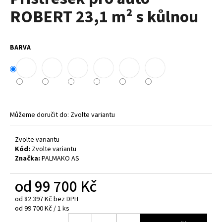
je
a
ROBERT 23,1 m² s kůlnou
0,0
z
j
5
í
hvězdiček.
BARVA
t
?
Můžeme doručit do:
Zvolte variantu
HLEDAT
Zvolte variantu
Kód:
Zvolte variantu
D
Značka:
PALMAKO AS
o
p
od
99 700 Kč
o
od
82 397 Kč
bez DPH
r
Měrná
od 99 700 Kč / 1 ks
u
cena: