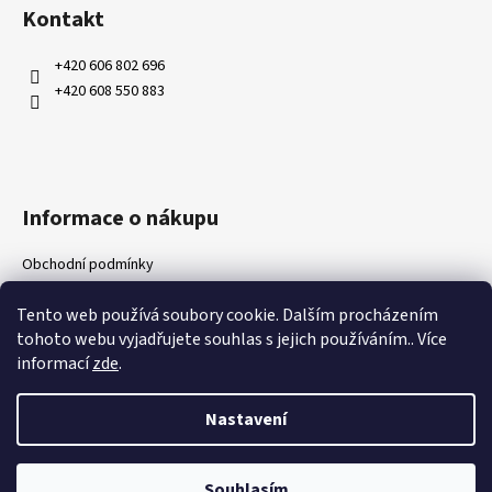
á
Kontakt
p
a
+420 606 802 696
t
+420 608 550 883
í
Informace o nákupu
Obchodní podmínky
Ochrana osobních údajů
Tento web používá soubory cookie. Dalším procházením
Kontakty
tohoto webu vyjadřujete souhlas s jejich používáním.. Více
Doprava a platby
informací
zde
.
Napište nám
Nastavení
Vytvořil Shoptet
Souhlasím
Copyright 2026
Wood4Garden
. Všechna práva vyhrazena.