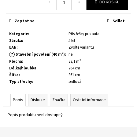
č
DO KOŠÍKU
u
j
e
Zeptat se
Sdílet
m
e
Kategorie
:
Přístřešky pro auta
Záruka
:
5 let
EAN
:
Zvolte variantu
DĚTSKÉ
?
Stavební povolení (40 m²)
:
ne
HŘIŠTĚ
Plocha
:
23,1 m²
KASPER
Délka/hloubka
:
764 cm
9
Šířka
:
361 cm
700
Kč
Typ střechy
:
sedlová
Popis
Diskuze
Značka
Ostatní informace
Popis produktu není dostupný
Z