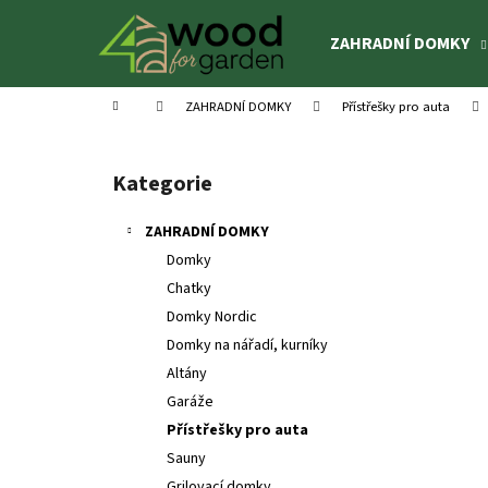
K
Přejít
na
o
ZAHRADNÍ DOMKY
obsah
Zpět
Zpět
š
do
do
í
Domů
ZAHRADNÍ DOMKY
Přístřešky pro auta
k
obchodu
obchodu
P
o
Kategorie
Přeskočit
s
kategorie
t
ZAHRADNÍ DOMKY
r
Domky
a
Chatky
n
Domky Nordic
n
Domky na nářadí, kurníky
í
Altány
p
Garáže
a
Přístřešky pro auta
n
Sauny
DĚTSKÝ DOMEK OTTO 3,6 M²
e
Grilovací domky