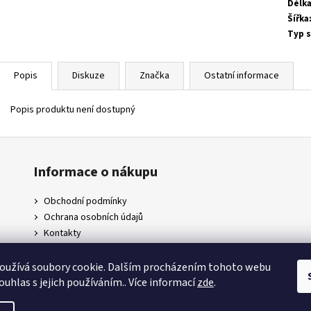
Délk
Šířka
Typ 
Popis
Diskuze
Značka
Ostatní informace
Popis produktu není dostupný
Informace o nákupu
Obchodní podmínky
Ochrana osobních údajů
Kontakty
Doprava a platby
Napište nám
oužívá soubory cookie. Dalším procházením tohoto webu
ouhlas s jejich používáním.. Více informací
zde
.
.