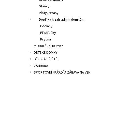
29 000 Kč
l
Stánky
Původně:
36 400 Kč
Ploty, terasy
Doplňky k zahradním domkům
Podlahy
Přístřešky
Krytina
MODULÁRNÍ DOMKY
DĚTSKÉ DOMKY
DĚTSKÁ HŘIŠTĚ
ZAHRADA
SPORTOVNÍ NÁŘADÍ A ZÁBAVA NA VEN