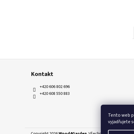
Z
á
Kontakt
p
a
+420 606 802 696
t
+420 608 550 883
í
Tento web p
vyjadřujete s
Copyright 2026
Wood4Garden
. Všechna práva vyhrazena