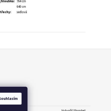
a/hloubka
:
764 cm
:
640 cm
střechy
:
sedlová
Souhlasím
Vytvořil Shoptet