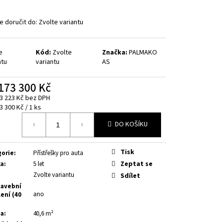
 doručit do:
Zvolte variantu
e
Kód:
Zvolte
Značka:
PALMAKO
ntu
variantu
AS
173 300 Kč
3 223 Kč
bez DPH
á
3 300 Kč / 1 ks
DO KOŠÍKU
Tisk
gorie
:
Přístřešky pro auta
Zeptat se
ka
:
5 let
Zvolte variantu
Sdílet
avební
ano
ení (40
ha
:
40,6 m²