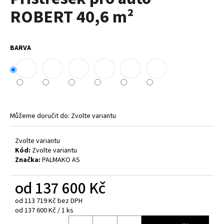
je
a
ROBERT 40,6 m²
0,0
z
j
5
í
hvězdiček.
BARVA
t
?
Můžeme doručit do:
Zvolte variantu
HLEDAT
Zvolte variantu
Kód:
Zvolte variantu
D
Značka:
PALMAKO AS
o
p
od
137 600 Kč
o
od
113 719 Kč
bez DPH
r
Měrná
od 137 600 Kč / 1 ks
u
cena: