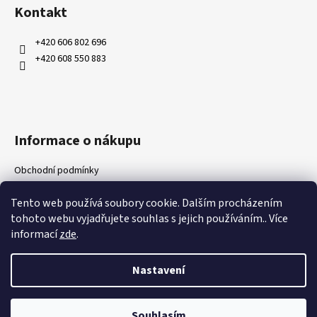
á
Kontakt
p
a
+420 606 802 696
t
+420 608 550 883
í
Informace o nákupu
Obchodní podmínky
Ochrana osobních údajů
Tento web používá soubory cookie. Dalším procházením
Kontakty
tohoto webu vyjadřujete souhlas s jejich používáním.. Více
Doprava a platby
informací
zde
.
Napište nám
Nastavení
Vytvořil Shoptet
Souhlasím
Copyright 2026
Wood4Garden
. Všechna práva vyhrazena.