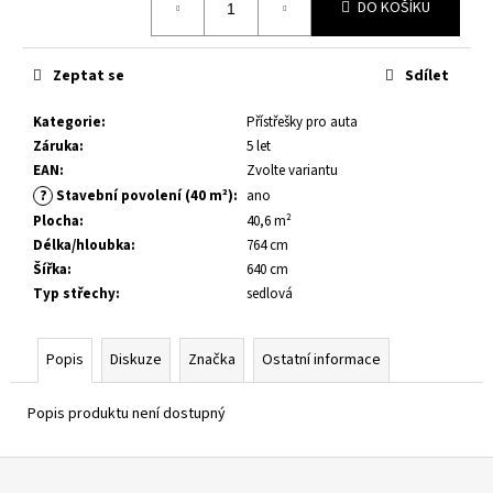
č
DO KOŠÍKU
u
j
e
Zeptat se
Sdílet
m
e
Kategorie
:
Přístřešky pro auta
Záruka
:
5 let
EAN
:
Zvolte variantu
DĚTSKÝ
?
Stavební povolení (40 m²)
:
ano
DOMEK
Plocha
:
40,6 m²
GRETE
3,7
Délka/hloubka
:
764 cm
M²
Šířka
:
640 cm
35
Typ střechy
:
sedlová
400
Kč
Původně:
Popis
Diskuze
Značka
Ostatní informace
38
500
Kč
Popis produktu není dostupný
Z