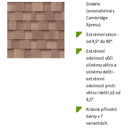
šindele
(srovnatelná s
Cambridge
Xpress).
Extrémní sklon -
od 9,5° do 90°.
Extrémní
odolnost vůči
silnému větru a
silnému dešti -
extrémní
odolnost proti
větru i dešti již od
9,5°.
Krásné přírodní
barvy v 7
variantách.