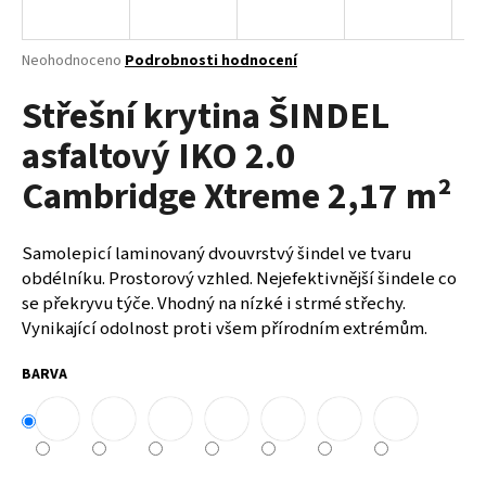
a
j
Průměrné
Neohodnoceno
Podrobnosti hodnocení
í
hodnocení
Střešní krytina ŠINDEL
produktu
t
je
?
asfaltový IKO 2.0
0,0
z
Cambridge Xtreme 2,17 m²
5
hvězdiček.
Samolepicí laminovaný dvouvrstvý šindel ve tvaru
HLEDAT
obdélníku. Prostorový vzhled. Nejefektivnější šindele co
se překryvu týče. Vhodný na nízké i strmé střechy.
Vynikající odolnost proti všem přírodním extrémům.
D
o
BARVA
p
o
r
u