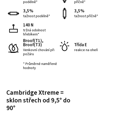
podélně*
příčně*
3,5%
3,5%
tažnost podélně*
tažnost příčně*
140 N
tržná odolnost
hřebíkem*
Broof(T1),
Broof(T3)
Třída E
Venkovní chování při
reakce na oheň
požáru
* Průměrné naměřené
hodnoty
Cambridge Xtreme =
sklon střech od 9,5° do
90°