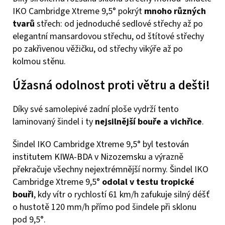
IKO Cambridge Xtreme 9,5° pokrýt
mnoho různých
tvarů
střech: od jednoduché sedlové střechy až po
elegantní mansardovou střechu, od štítové střechy
po zakřivenou věžičku, od střechy vikýře až po
kolmou stěnu.
Úžasná odolnost proti větru a dešti!
Díky své samolepivé zadní ploše vydrží tento
laminovaný šindel i ty
nejsilnější bouře a vichřice
.
Šindel IKO Cambridge Xtreme 9,5° byl
testován
institutem KIWA-BDA v Nizozemsku
a výrazně
překračuje všechny nejextrémnější normy. Šindel IKO
Cambridge Xtreme 9,5°
odolal v testu tropické
bouři
, kdy vítr o rychlostí 61 km/h zafukuje silný déšť
o hustotě 120 mm/h přímo pod šindele při sklonu
pod 9,5°.