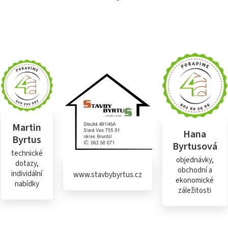
Martin
Hana
Byrtus
Byrtusová
technické
objednávky,
dotazy,
obchodní a
individální
www.stavbybyrtus.cz
ekonomické
nabídky
záležitosti