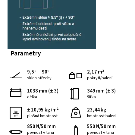
Parametry
9,5° – 90°
2,17 m²
sklon střechy
pokrytí/balení
1038 mm (± 3)
349 mm (± 3)
délka
šířka
± 10,95 kg/m²
23,44 kg
plošná hmotnost
hmotnost balení
850 N/50 mm
550 N/50 mm
pevnost v tahu
pevnost v tahu