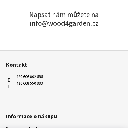
Napsat nám můžete na
info@wood4garden.cz
Z
á
Kontakt
p
a
+420 606 802 696
t
+420 608 550 883
í
Informace o nákupu