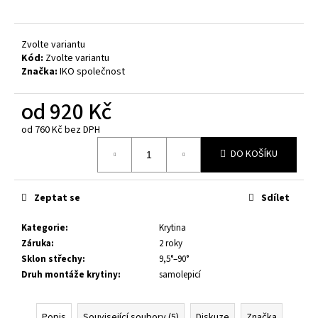
č
u
j
Zvolte variantu
e
Kód:
Zvolte variantu
m
Značka:
IKO společnost
e
od
920 Kč
DĚTSKÝ
od
760 Kč
bez DPH
DOMEK
Měrná
GRETE
DO KOŠÍKU
cena:
3,7
M²
35
Zeptat se
Sdílet
400
Kč
Původně:
Kategorie
:
Krytina
38
Záruka
:
2 roky
500
Sklon střechy
:
9,5°–90°
Kč
Druh montáže krytiny
:
samolepicí
Popis
Související soubory (5)
Diskuze
Značka