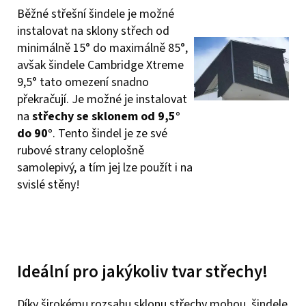
Běžné střešní šindele je možné
instalovat na sklony střech od
minimálně 15° do maximálně 85°,
avšak šindele Cambridge Xtreme
9,5° tato omezení snadno
překračují. Je možné je instalovat
na
střechy se sklonem od 9,5°
do 90°
. Tento šindel je ze své
rubové strany celoplošně
samolepivý, a tím jej lze použít i na
svislé stěny!
Ideální pro jakýkoliv tvar střechy!
Díky širokému rozsahu sklonu střechy mohou šindele