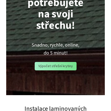
potřebujete
na svoji
střechu!
Snadno, rychle, online,
do 5 minut!
Výpočet střešní krytiny
Instalace laminovaných