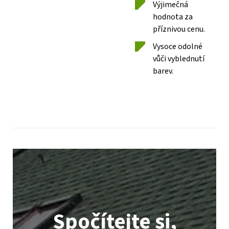
Výjimečná
hodnota za
příznivou cenu.
Vysoce odolné
vůči vyblednutí
barev.
Spočítejte si,