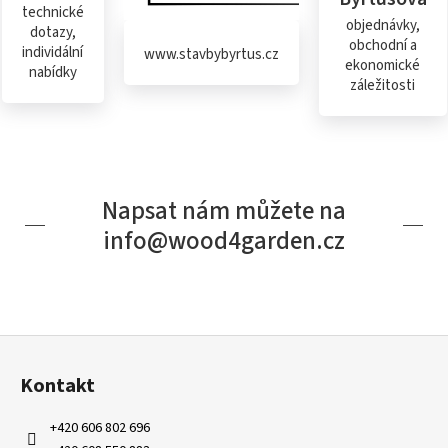
technické
objednávky,
dotazy,
obchodní a
individální
www.stavbybyrtus.cz
ekonomické
nabídky
záležitosti
Napsat nám můžete na
info@wood4garden.cz
Z
á
Kontakt
p
a
+420 606 802 696