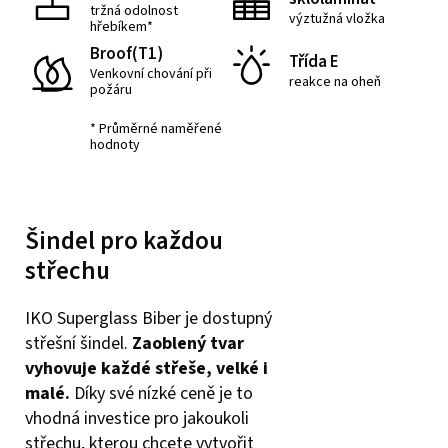
tržná odolnost
výztužná vložka
hřebíkem*
Broof(T1)
Třída E
Venkovní chování při
reakce na oheň
požáru
* Průměrné naměřené
hodnoty
Šindel pro každou
střechu
IKO Superglass Biber je dostupný
střešní šindel.
Zaoblený tvar
vyhovuje každé střeše, velké i
malé.
Díky své nízké ceně je to
vhodná investice pro jakoukoli
střechu, kterou chcete vytvořit