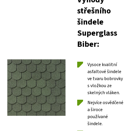
střešního
šindele
Superglass
Biber:
Vysoce kvalitní
asfaltové šindele
ve tvaru bobrovky
s vložkou ze
skelných vláken.
Nejvíce osvědčené
a široce
používané
šindele.