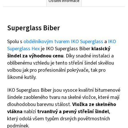
Ostatní informace
Superglass Biber
Spolu s
obdélníkovým tvarem IKO Superglass
a
IKO
Superglass Hex
je IKO Superglass Biber
klasický
šindel za výhodnou cenu
. Díky snadné instalaci a
oblíbenému vzhledu je tento střešní šindel skvělou
volbou jak pro profesionální pokrývače, tak pro
šikovné kutily.
IKO Superglass Biber jsou vysoce kvalitní bitumenové
šindele zaobleného tvaru na skelné vložce, které mají
dlouhodobou barevnu stálost.
Vložka ze skelného
vlákna
nabízí
trvanlivý a pevný střešní šindel
,
který odolá všem typům drsných povětrnostních
podmínek.