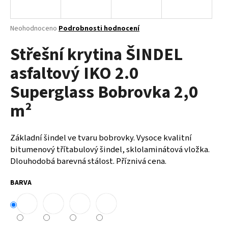
a
j
Průměrné
Neohodnoceno
Podrobnosti hodnocení
í
hodnocení
Střešní krytina ŠINDEL
produktu
t
je
?
asfaltový IKO 2.0
0,0
z
Superglass Bobrovka 2,0
5
hvězdiček.
m²
HLEDAT
Základní šindel ve tvaru bobrovky. Vysoce kvalitní
bitumenový třítabulový šindel, sklolaminátová vložka.
Dlouhodobá barevná stálost. Příznivá cena.
D
o
BARVA
p
o
r
u