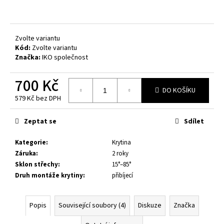
č
u
j
e
Zvolte variantu
m
Kód:
Zvolte variantu
e
Značka:
IKO společnost
700 Kč
DĚTSKÉ
DO KOŠÍKU
HŘIŠTĚ
579 Kč bez DPH
JESPER
Měrná
-
cena:
MOST
Zeptat se
Sdílet
6
200
Kategorie
:
Krytina
Kč
Záruka
:
2 roky
Sklon střechy
:
15°–85°
Druh montáže krytiny
:
přibíjecí
Popis
Související soubory (4)
Diskuze
Značka