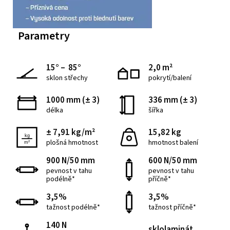
Parametry
15° – 85°
2,0 m²
sklon střechy
pokrytí/balení
1000 mm (± 3)
336 mm (± 3)
délka
šířka
± 7,91 kg/m²
15,82 kg
plošná hmotnost
hmotnost balení
900 N/50 mm
600 N/50 mm
pevnost v tahu
pevnost v tahu
podélně*
příčně*
3,5%
3,5%
tažnost podélně*
tažnost příčně*
140 N
sklolaminát