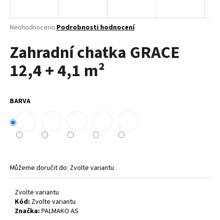
a
j
Průměrné
Neohodnoceno
Podrobnosti hodnocení
í
hodnocení
Zahradní chatka GRACE
produktu
t
je
?
12,4 + 4,1 m²
0,0
z
5
hvězdiček.
BARVA
HLEDAT
D
o
Můžeme doručit do:
Zvolte variantu
p
o
Zvolte variantu
r
Kód:
Zvolte variantu
u
Značka:
PALMAKO AS