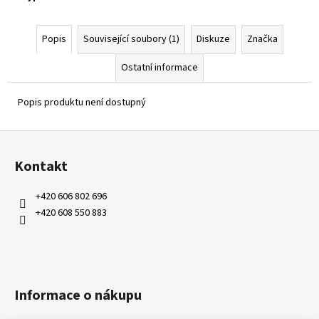
Popis
Související soubory (1)
Diskuze
Značka
Ostatní informace
Popis produktu není dostupný
Z
á
Kontakt
p
a
+420 606 802 696
t
+420 608 550 883
í
Informace o nákupu