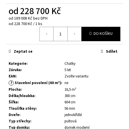
č
u
od
228 700 Kč
j
od
189 008 Kč
bez DPH
e
Měrná
od 228 700 Kč / 1 ks
m
cena:
e
DO KOŠÍKU
DĚTSKÉ
Zeptat se
Sdílet
HŘIŠTĚ
JESPER
-
Kategorie
:
Chatky
MOST
Záruka
:
5 let
6
EAN
:
Zvolte variantu
200
?
Stavební povolení (40 m²)
:
ne
Kč
Plocha
:
16,5 m²
Délka/hloubka
:
300 cm
Šířka
:
604 cm
Tloušťka stěny
:
56 mm
Dveře
:
jednokřídlé
Typ střechy
:
pultová
Typ domku
:
domek moderní