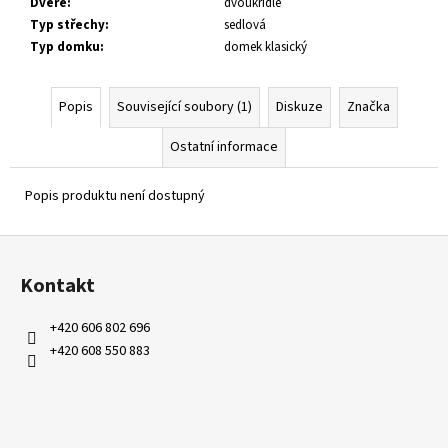
Dveře
:
dvoukřídlé
Typ střechy
:
sedlová
Typ domku
:
domek klasický
Popis
Související soubory (1)
Diskuze
Značka
Ostatní informace
Popis produktu není dostupný
Z
á
Kontakt
p
a
+420 606 802 696
t
+420 608 550 883
í