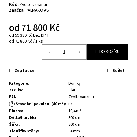
č
Kód:
Zvolte variantu
u
Značka:
PALMAKO AS
j
e
od
71 800 Kč
m
e
od
59 339 Kč
bez DPH
Měrná
od 71 800 Kč / 1 ks
cena:
DO KOŠÍKU
DĚTSKÝ
DOMEK
OTTO
3,6
Zeptat se
Sdílet
M²
29
Kategorie
:
Domky
000
Záruka
:
5 let
Kč
Původně:
EAN
:
Zvolte variantu
36
?
Stavební povolení (40 m²)
:
ne
400
Plocha
:
10,4 m²
Kč
Délka/hloubka
:
300 cm
Šířka
:
360 cm
Tloušťka stěny
:
34 mm