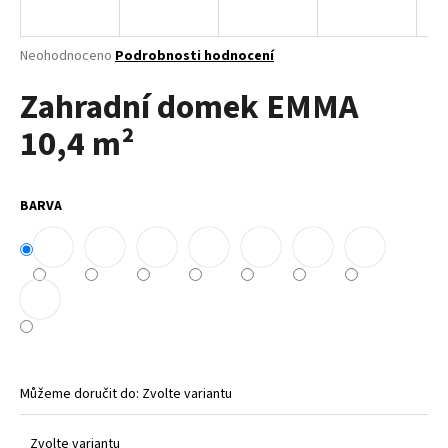
a
j
Průměrné
Neohodnoceno
Podrobnosti hodnocení
í
hodnocení
Zahradní domek EMMA
produktu
t
je
?
10,4 m²
0,0
z
5
hvězdiček.
BARVA
HLEDAT
D
o
p
o
Můžeme doručit do:
Zvolte variantu
r
u
Zvolte variantu