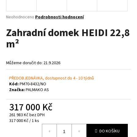
a
j
Průměrné
Neohodnoceno
Podrobnosti hodnocení
í
hodnocení
Zahradní domek HEIDI 22,8
produktu
t
je
?
m²
0,0
z
5
hvězdiček.
Můžeme doručit do:
21.9.2026
HLEDAT
PŘEDOBJEDNÁVKA, dostupnost do 4 - 10 týdnů
Kód:
PM70-8432/NO
Značka:
PALMAKO AS
D
o
317 000 Kč
p
261 983 Kč bez DPH
o
Měrná
317 000 Kč / 1 ks
r
cena:
u
DO KOŠÍKU