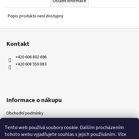
Ostatní informace
Popis produktu není dostupný
Z
á
Kontakt
p
a
+420 606 802 696
t
+420 608 550 883
í
Informace o nákupu
Obchodní podmínky
Ochrana osobních údajů
Tento web používá soubory cookie. Dalším procházením
Kontakty
tohoto webu vyjadřujete souhlas s jejich používáním.. Více
Doprava a platby