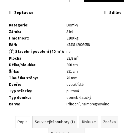
č
u
Zeptat se
Sdílet
j
e
Kategorie
:
Domky
m
Záruka
:
5 let
e
Hmotnost
:
3100 kg
EAN
:
4743142008058
DĚTSKÝ
?
Stavební povolení (40 m²)
:
ne
DOMEK
Plocha
:
22,8 m²
TOM
Délka/hloubka
:
300 cm
3,8
M²
Šířka
:
821 cm
Tloušťka stěny
:
70 mm
29
400
Dveře
:
dvoukřídlé
Kč
Typ střechy
:
pultová
Původně:
Typ domku
:
domek klasický
33
600
Barva
:
Přírodní, neimpregnováno
Kč
Popis
Související soubory (1)
Diskuze
Značka