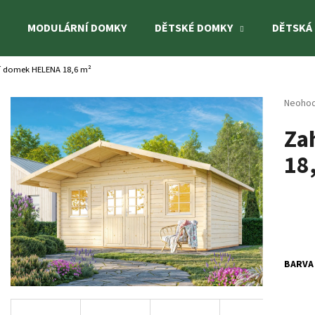
MODULÁRNÍ DOMKY
DĚTSKÉ DOMKY
DĚTSKÁ
í domek HELENA 18,6 m²
Co potřebujete najít?
Průměr
Neoho
hodnoc
Za
produk
HLEDAT
je
18
0,0
z
5
Doporučujeme
hvězdi
BARVA
DĚTSKÉ HŘIŠTĚ KASPER
DĚTSKÉ HŘIŠTĚ H