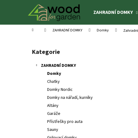
K
Přejít
na
o
ZAHRADNÍ DOMKY
obsah
Zpět
Zpět
š
do
do
í
Domů
ZAHRADNÍ DOMKY
Domky
Zahradn
k
obchodu
obchodu
P
o
Kategorie
Přeskočit
s
kategorie
t
ZAHRADNÍ DOMKY
r
Domky
a
Chatky
n
Domky Nordic
n
Domky na nářadí, kurníky
í
Altány
p
Garáže
a
Přístřešky pro auta
n
Sauny
DĚTSKÝ DOMEK OTTO 3,6 M²
e
Grilovací domky