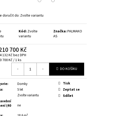
 doručit do:
Zvolte variantu
e
Kód:
Zvolte
Značka:
PALMAKO
ntu
variantu
AS
210 700 Kč
4 132 Kč
bez DPH
á
0 700 Kč / 1 ks
DO KOŠÍKU
Tisk
gorie
:
Domky
Zeptat se
ka
:
5 let
Zvolte variantu
Sdílet
avební
ne
ení (40
ha
:
18,6 m²