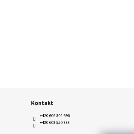
Z
á
Kontakt
p
a
+420 606 802 696
t
+420 608 550 883
í