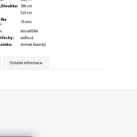
a/hloubka
:
390 cm
:
510 cm
šťka
70 mm
y
:
e
:
dvoukřídlé
střechy
:
sedlová
domku
:
domek klasický
Ostatní informace