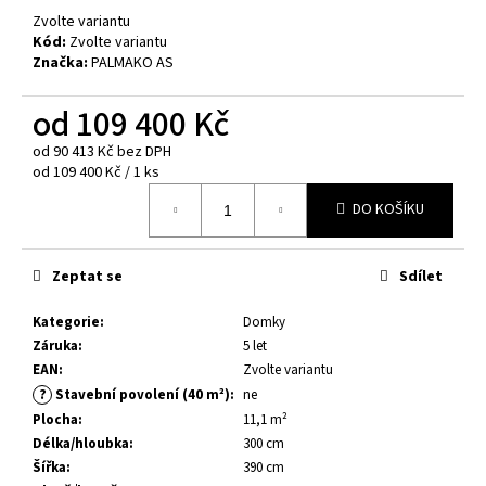
č
Zvolte variantu
u
Kód:
Zvolte variantu
j
Značka:
PALMAKO AS
e
m
od
109 400 Kč
e
od
90 413 Kč
bez DPH
Měrná
od 109 400 Kč / 1 ks
DĚTSKÝ
cena:
DOMEK
DO KOŠÍKU
GRETE
3,7
M²
Zeptat se
Sdílet
35
400
Kategorie
:
Domky
Kč
Původně:
Záruka
:
5 let
38
EAN
:
Zvolte variantu
500
?
Stavební povolení (40 m²)
:
ne
Kč
Plocha
:
11,1 m²
Délka/hloubka
:
300 cm
Šířka
:
390 cm