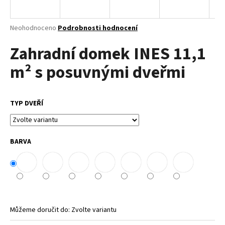
a
j
Průměrné
Neohodnoceno
Podrobnosti hodnocení
í
hodnocení
Zahradní domek INES 11,1
produktu
t
je
?
m² s posuvnými dveřmi
0,0
z
5
hvězdiček.
TYP DVEŘÍ
HLEDAT
BARVA
D
o
p
o
r
Můžeme doručit do:
Zvolte variantu
u