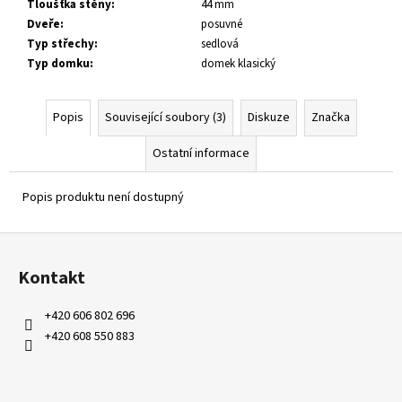
Tloušťka stěny
:
44 mm
Dveře
:
posuvné
Typ střechy
:
sedlová
Typ domku
:
domek klasický
Popis
Související soubory (3)
Diskuze
Značka
Ostatní informace
Popis produktu není dostupný
Z
á
Kontakt
p
a
+420 606 802 696
t
+420 608 550 883
í