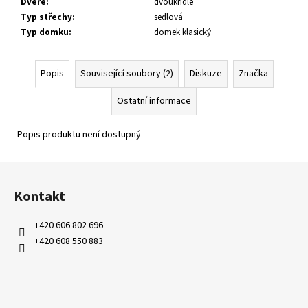
Dveře
:
dvoukřídlé
Typ střechy
:
sedlová
Typ domku
:
domek klasický
Popis
Související soubory (2)
Diskuze
Značka
Ostatní informace
Popis produktu není dostupný
Z
á
Kontakt
p
a
+420 606 802 696
t
+420 608 550 883
í