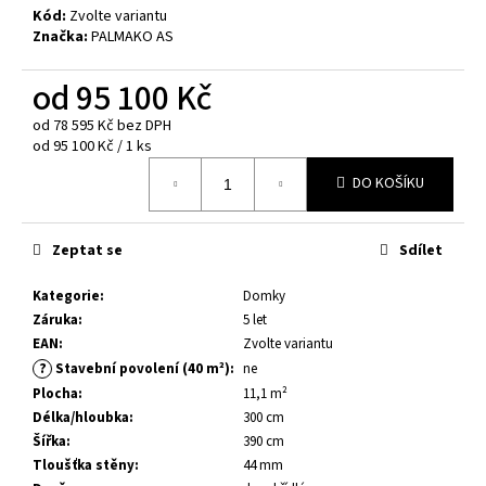
č
Kód:
Zvolte variantu
u
Značka:
PALMAKO AS
j
e
od
95 100 Kč
m
e
od
78 595 Kč
bez DPH
Měrná
od 95 100 Kč / 1 ks
cena:
DO KOŠÍKU
DĚTSKÝ
DOMEK
TOM
3,8
Zeptat se
Sdílet
M²
29
Kategorie
:
Domky
400
Záruka
:
5 let
Kč
Původně:
EAN
:
Zvolte variantu
33
?
Stavební povolení (40 m²)
:
ne
600
Plocha
:
11,1 m²
Kč
Délka/hloubka
:
300 cm
Šířka
:
390 cm
Tloušťka stěny
:
44 mm