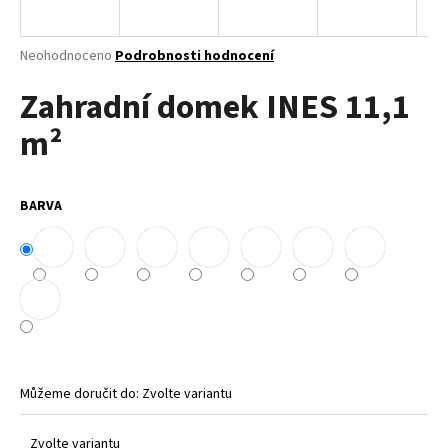
a
j
Průměrné
Neohodnoceno
Podrobnosti hodnocení
í
hodnocení
Zahradní domek INES 11,1
produktu
t
je
?
m²
0,0
z
5
hvězdiček.
BARVA
HLEDAT
D
o
p
o
Můžeme doručit do:
Zvolte variantu
r
u
Zvolte variantu