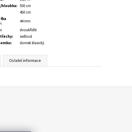
a/hloubka
:
550 cm
:
450 cm
šťka
44 mm
y
:
e
:
dvoukřídlé
střechy
:
sedlová
domku
:
domek klasický
Ostatní informace