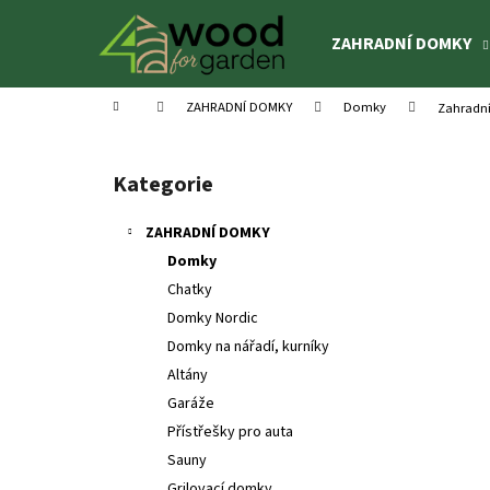
K
Přejít
na
o
ZAHRADNÍ DOMKY
obsah
Zpět
Zpět
š
do
do
í
Domů
ZAHRADNÍ DOMKY
Domky
Zahradní
k
obchodu
obchodu
P
o
Kategorie
Přeskočit
s
kategorie
t
ZAHRADNÍ DOMKY
r
Domky
a
Chatky
n
Domky Nordic
n
Domky na nářadí, kurníky
í
Altány
p
Garáže
a
Přístřešky pro auta
n
Sauny
DĚTSKÉ HŘIŠTĚ BRENDA
e
Grilovací domky