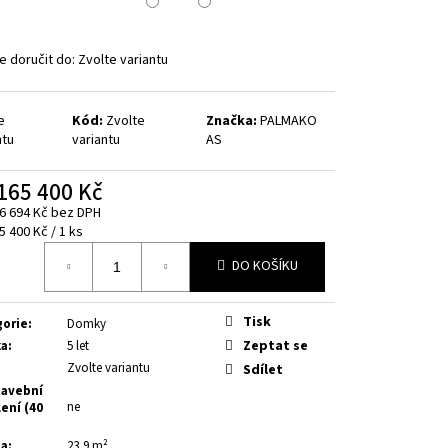
Kč
 doručit do:
Zvolte variantu
e
Kód:
Zvolte
Značka:
PALMAKO
ntu
variantu
AS
165 400 Kč
6 694 Kč
bez DPH
á
5 400 Kč / 1 ks
DO KOŠÍKU
Tisk
gorie
:
Domky
Zeptat se
ka
:
5 let
Zvolte variantu
Sdílet
avební
ne
ení (40
ha
:
23,9 m²