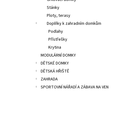
8 300 Kč
l
Stánky
Ploty, terasy
Doplňky k zahradním domkům
Podlahy
Přístřešky
Krytina
MODULÁRNÍ DOMKY
DĚTSKÉ DOMKY
DĚTSKÁ HŘIŠTĚ
ZAHRADA
SPORTOVNÍ NÁŘADÍ A ZÁBAVA NA VEN