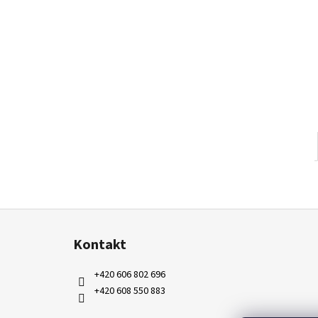
Z
á
Kontakt
p
a
+420 606 802 696
t
+420 608 550 883
í