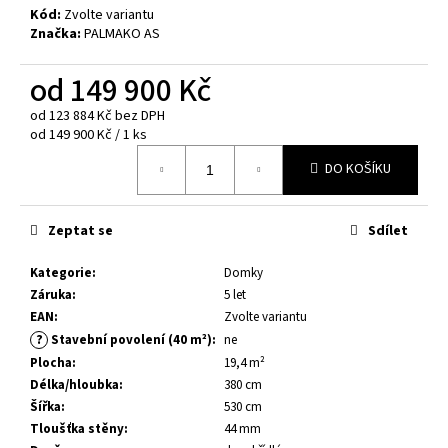
č
Kód:
Zvolte variantu
u
Značka:
PALMAKO AS
j
e
od
149 900 Kč
m
e
od
123 884 Kč
bez DPH
Měrná
od 149 900 Kč / 1 ks
cena:
DO KOŠÍKU
DĚTSKÉ
HŘIŠTĚ
MERIT
Zeptat se
Sdílet
13
800
Kč
Kategorie
:
Domky
Záruka
:
5 let
EAN
:
Zvolte variantu
?
Stavební povolení (40 m²)
:
ne
Plocha
:
19,4 m²
Délka/hloubka
:
380 cm
Šířka
:
530 cm
Tloušťka stěny
:
44 mm