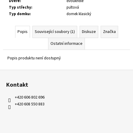
Dveře
:
dvoukřídlé
Typ střechy
:
pultová
Typ domku
:
domek klasický
Popis
Související soubory (1)
Diskuze
Značka
Ostatní informace
Popis produktu není dostupný
Z
á
Kontakt
p
a
+420 606 802 696
t
+420 608 550 883
í