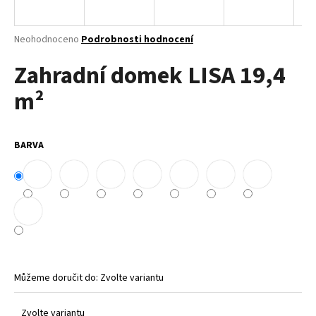
a
j
Průměrné
Neohodnoceno
Podrobnosti hodnocení
í
hodnocení
Zahradní domek LISA 19,4
produktu
t
je
?
m²
0,0
z
5
hvězdiček.
BARVA
HLEDAT
D
o
p
o
Můžeme doručit do:
Zvolte variantu
r
u
Zvolte variantu