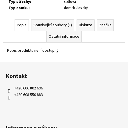
Typ střechy
:
sedlová
Typ domku
:
domek klasický
Popis
Související soubory (1)
Diskuze
Značka
Ostatní informace
Popis produktu není dostupný
Z
á
Kontakt
p
a
+420 606 802 696
t
+420 608 550 883
í
Informace o nákupu