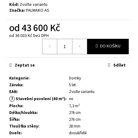
č
Kód:
Zvolte variantu
u
Značka:
PALMAKO AS
j
e
od
43 600 Kč
m
e
od
36 033 Kč
bez DPH
Měrná
DO KOŠÍKU
cena:
DĚTSKÉ
HŘIŠTĚ
JESPER
Zeptat se
Sdílet
-
MOST
Kategorie
:
Domky
6
Záruka
:
5 let
200
EAN
:
Zvolte variantu
Kč
?
Stavební povolení (40 m²)
:
ne
Plocha
:
7,3 m²
Délka/hloubka
:
276 cm
Šířka
:
276 cm
Tloušťka stěny
:
28 mm
Dveře
:
dvoukřídlé