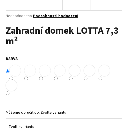
a
j
Průměrné
Neohodnoceno
Podrobnosti hodnocení
í
hodnocení
Zahradní domek LOTTA 7,3
produktu
t
je
?
m²
0,0
z
5
hvězdiček.
BARVA
HLEDAT
D
o
p
o
Můžeme doručit do:
Zvolte variantu
r
u
Zvolte variantu