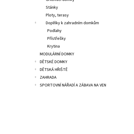
7 500 Kč
l
Stánky
Ploty, terasy
Doplňky k zahradním domkům
Podlahy
Přístřešky
Krytina
MODULÁRNÍ DOMKY
DĚTSKÉ DOMKY
DĚTSKÁ HŘIŠTĚ
ZAHRADA
SPORTOVNÍ NÁŘADÍ A ZÁBAVA NA VEN