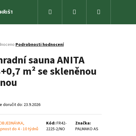
Hledat
Přihlášení
Nákupní
 HŘIŠTĚ
ZAHRADA
SPORTOVNÍ NÁŘADÍ A ZÁBAVA
košík
né
dnoceno
Podrobnosti hodnocení
ení
hradní sauna ANITA
tu
3+0,7 m² se skleněnou
ěnou
ček.
 doručit do:
23.9.2026
OBJEDNÁVKA,
Kód:
FR42-
Značka:
pnost do 4 - 10 týdnů
2225-2/NO
PALMAKO AS
A MEL