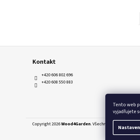
Z
á
Kontakt
p
a
+420 606 802 696
t
+420 608 550 883
í
Tento web p
vyjadřujete s
Copyright 2026
Wood4Garden
. Všechna práva vyhrazena
Nastaven