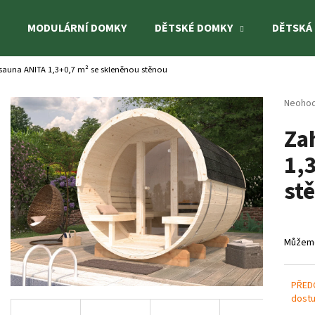
MODULÁRNÍ DOMKY
DĚTSKÉ DOMKY
DĚTSKÁ
sauna ANITA 1,3+0,7 m² se skleněnou stěnou
Co potřebujete najít?
Průměr
Neoho
hodnoc
Za
produk
HLEDAT
je
1,
0,0
z
st
5
Doporučujeme
hvězdi
Můžeme
PŘED
dostu
DĚTSKÝ DOMEK JENNIE 3,6 M²
DĚTSKÁ HOUPAČK