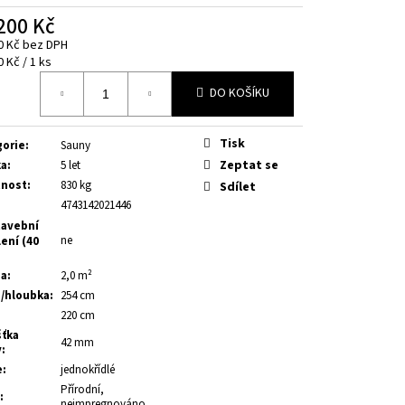
200 Kč
0 Kč bez DPH
á
0 Kč / 1 ks
DO KOŠÍKU
Tisk
gorie
:
Sauny
Zeptat se
ka
:
5 let
nost
:
830 kg
Sdílet
4743142021446
avební
ne
ení (40
ha
:
2,0 m²
a/hloubka
:
254 cm
:
220 cm
šťka
42 mm
y
:
e
:
jednokřídlé
Přírodní,
:
neimpregnováno