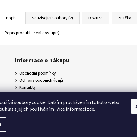
Popis
Související soubory (2)
Diskuze
Značka
Popis produktu není dostupný
Informace o nákupu
Obchodní podmínky
Ochrana osobních údajů
Kontakty
Doprava a platby
Napište nám
oužívá soubory cookie. Dalším procházením tohoto webu
ouhlas s jejich používáním.. Více informací
zde
.
.
í