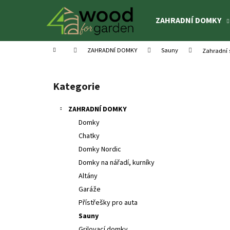
K
Přejít
na
o
ZAHRADNÍ DOMKY
obsah
Zpět
Zpět
š
do
do
í
Domů
ZAHRADNÍ DOMKY
Sauny
Zahradní 
k
obchodu
obchodu
P
o
Kategorie
Přeskočit
s
kategorie
t
ZAHRADNÍ DOMKY
r
Domky
a
Chatky
n
Domky Nordic
n
Domky na nářadí, kurníky
í
Altány
p
Garáže
a
Přístřešky pro auta
n
Sauny
DĚTSKÉ HŘIŠTĚ HENRY 1
e
Grilovací domky