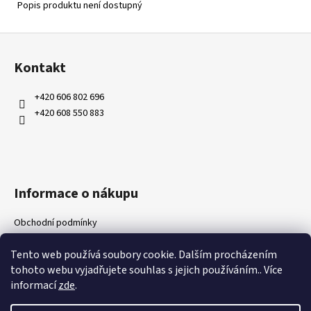
Popis produktu není dostupný
Z
á
Kontakt
p
a
+420 606 802 696
t
+420 608 550 883
í
Informace o nákupu
Obchodní podmínky
Ochrana osobních údajů
Tento web používá soubory cookie. Dalším procházením
Kontakty
tohoto webu vyjadřujete souhlas s jejich používáním.. Více
Doprava a platby
informací
zde
.
Napište nám