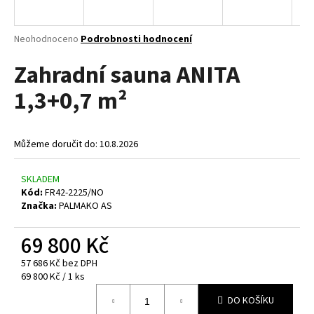
a
j
Průměrné
Neohodnoceno
Podrobnosti hodnocení
í
hodnocení
Zahradní sauna ANITA
produktu
t
je
?
1,3+0,7 m²
0,0
z
5
hvězdiček.
Můžeme doručit do:
10.8.2026
HLEDAT
SKLADEM
Kód:
FR42-2225/NO
Značka:
PALMAKO AS
D
o
69 800 Kč
p
57 686 Kč bez DPH
o
Měrná
69 800 Kč / 1 ks
r
cena:
u
DO KOŠÍKU