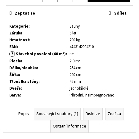
č
u
Zeptat se
Sdílet
j
e
Kategorie
:
Sauny
m
Záruka
:
5 let
e
Hmotnost
:
700 kg
EAN
:
4743142004210
DĚTSKÉ
?
Stavební povolení (40 m²)
:
ne
HŘIŠTĚ
Plocha
:
2,0 m²
BRENDA
Délka/hloubka
:
254 cm
8
Šířka
:
220 cm
300
Tloušťka stěny
:
42 mm
Kč
Dveře
:
jednokřídlé
Barva
:
Přírodní, neimpregnováno
Popis
Související soubory (1)
Diskuze
Značka
Ostatní informace