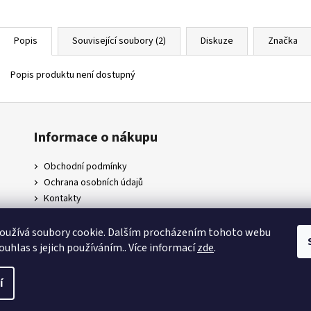
Popis
Související soubory (2)
Diskuze
Značka
Popis produktu není dostupný
Informace o nákupu
Obchodní podmínky
Ochrana osobních údajů
Kontakty
Doprava a platby
Napište nám
oužívá soubory cookie. Dalším procházením tohoto webu
ouhlas s jejich používáním.. Více informací
zde
.
.
í