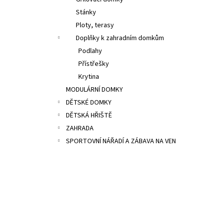
13 200 Kč
l
Stánky
Ploty, terasy
Doplňky k zahradním domkům
Podlahy
Přístřešky
Krytina
MODULÁRNÍ DOMKY
DĚTSKÉ DOMKY
DĚTSKÁ HŘIŠTĚ
ZAHRADA
SPORTOVNÍ NÁŘADÍ A ZÁBAVA NA VEN