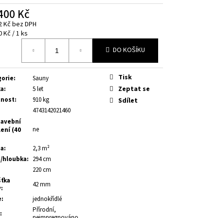
400 Kč
2 Kč bez DPH
á
0 Kč / 1 ks
DO KOŠÍKU
Tisk
gorie
:
Sauny
Zeptat se
ka
:
5 let
nost
:
910 kg
Sdílet
4743142021460
avební
ne
ení (40
ha
:
2,3 m²
a/hloubka
:
294 cm
:
220 cm
šťka
42 mm
y
:
e
:
jednokřídlé
Přírodní,
:
neimpregnováno