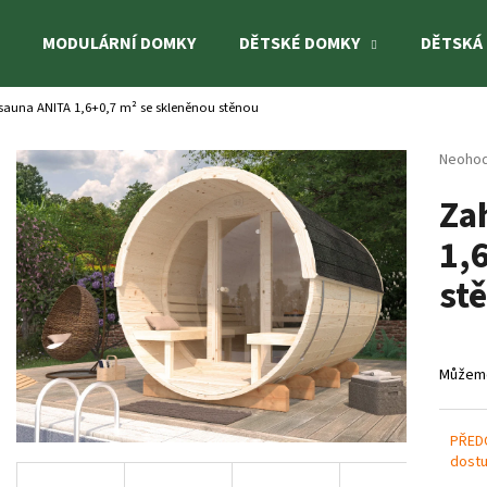
MODULÁRNÍ DOMKY
DĚTSKÉ DOMKY
DĚTSKÁ
sauna ANITA 1,6+0,7 m² se skleněnou stěnou
Co potřebujete najít?
Průměr
Neoho
hodnoc
Za
produk
HLEDAT
je
1,
0,0
z
st
5
Doporučujeme
hvězdi
Můžeme
PŘED
dostu
DĚTSKÝ DOMEK TOM 3,8 M²
DĚTSKÉ HŘIŠTĚ B