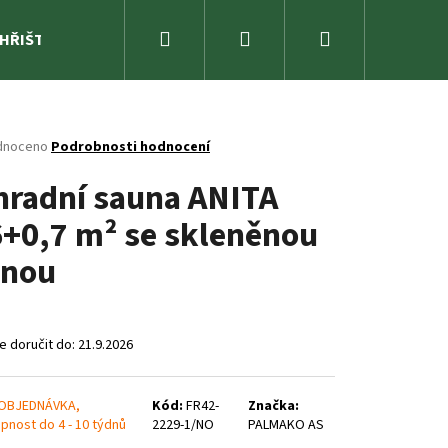
Hledat
Přihlášení
Nákupní
 HŘIŠTĚ
ZAHRADA
SPORTOVNÍ NÁŘADÍ A ZÁBAVA
košík
né
dnoceno
Podrobnosti hodnocení
ení
hradní sauna ANITA
tu
6+0,7 m² se skleněnou
ěnou
ček.
 doručit do:
21.9.2026
OBJEDNÁVKA,
Kód:
FR42-
Značka:
pnost do 4 - 10 týdnů
2229-1/NO
PALMAKO AS
RENDA