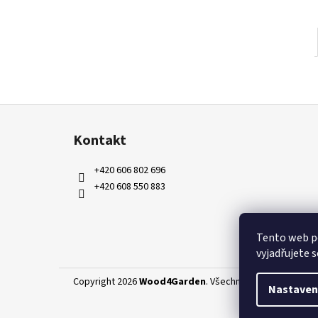
Z
á
Kontakt
p
a
+420 606 802 696
t
+420 608 550 883
í
Tento web p
vyjadřujete s
Copyright 2026
Wood4Garden
. Všechna práva vyhrazena
Nastaven