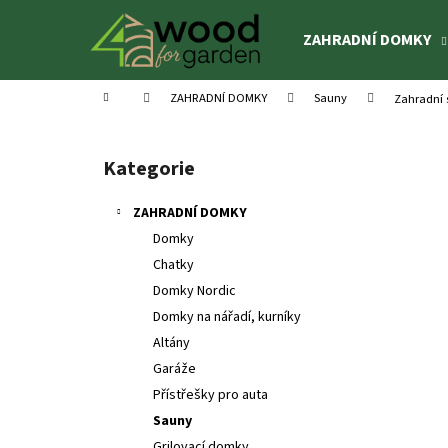
K
Přejít
na
o
ZAHRADNÍ DOMKY
obsah
Zpět
Zpět
š
do
do
í
Domů
ZAHRADNÍ DOMKY
Sauny
Zahradní 
k
obchodu
obchodu
P
o
Kategorie
Přeskočit
s
kategorie
t
ZAHRADNÍ DOMKY
r
Domky
a
Chatky
n
Domky Nordic
n
Domky na nářadí, kurníky
í
Altány
p
Garáže
a
Přístřešky pro auta
n
Sauny
DĚTSKÉ HŘIŠTĚ SOFIA
e
Grilovací domky