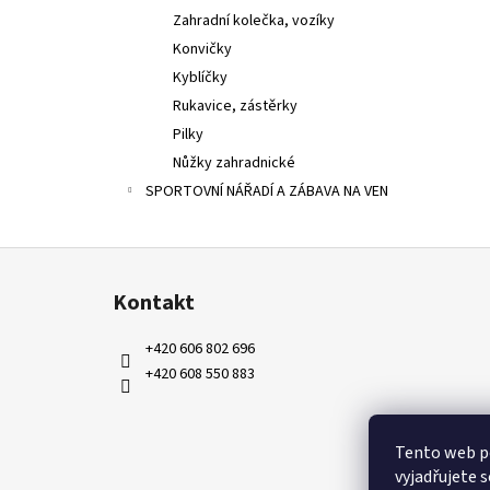
Zahradní kolečka, vozíky
Konvičky
Kyblíčky
Rukavice, zástěrky
Pilky
Nůžky zahradnické
SPORTOVNÍ NÁŘADÍ A ZÁBAVA NA VEN
Z
á
Kontakt
p
a
+420 606 802 696
t
+420 608 550 883
í
Tento web p
vyjadřujete s