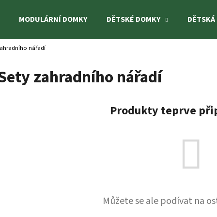
MODULÁRNÍ DOMKY
DĚTSKÉ DOMKY
DĚTSKÁ
zahradního nářadí
Co potřebujete najít?
Sety zahradního nářadí
HLEDAT
Produkty teprve při
Doporučujeme
Můžete se ale podívat na os
DĚTSKÝ DOMEK TOM 3,8 M²
DĚTSKÉ HŘIŠTĚ B