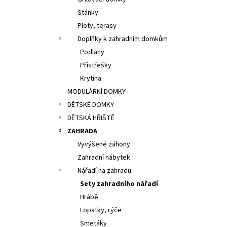
13 200 Kč
l
Stánky
Ploty, terasy
Doplňky k zahradním domkům
Podlahy
Přístřešky
Krytina
MODULÁRNÍ DOMKY
DĚTSKÉ DOMKY
DĚTSKÁ HŘIŠTĚ
ZAHRADA
Vyvýšené záhony
Zahradní nábytek
Nářadí na zahradu
Sety zahradního nářadí
Hrábě
Lopatky, rýče
Smetáky