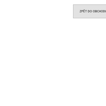
29 400 Kč
8 300 Kč
Původně:
33 600 Kč
ZPĚT DO OBCHOD