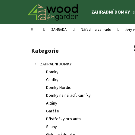
K
Přejít
na
o
ZAHRADNÍ DOMKY
obsah
Zpět
Zpět
š
do
do
í
Domů
ZAHRADA
Nářadí na zahradu
Sety 
k
obchodu
obchodu
P
o
Kategorie
Přeskočit
s
kategorie
t
ZAHRADNÍ DOMKY
r
Domky
a
Chatky
n
Domky Nordic
n
Domky na nářadí, kurníky
í
Altány
p
Garáže
a
Přístřešky pro auta
n
Sauny
DĚTSKÉ HŘIŠTĚ SOFIA
e
Grilovací domky