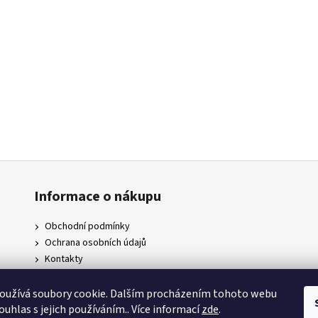
Informace o nákupu
Obchodní podmínky
Ochrana osobních údajů
Kontakty
Doprava a platby
Napište nám
oužívá soubory cookie. Dalším procházením tohoto webu
ouhlas s jejich používáním.. Více informací
zde
.