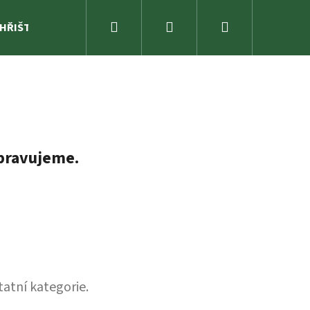
Hledat
Přihlášení
Nákupní
 HŘIŠTĚ
ZAHRADA
SPORTOVNÍ NÁŘADÍ A ZÁBAVA
košík
pravujeme.
tatní kategorie.
RENDA