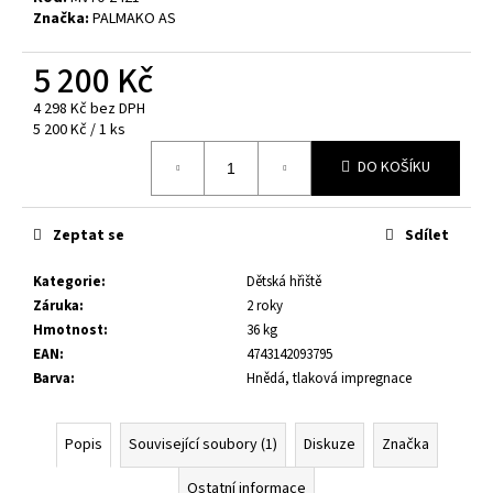
č
Značka:
PALMAKO AS
u
j
5 200 Kč
e
m
4 298 Kč bez DPH
e
Měrná
5 200 Kč / 1 ks
cena:
DO KOŠÍKU
DĚTSKÉ
HŘIŠTĚ
MERIT
Zeptat se
Sdílet
13
800
Kategorie
:
Dětská hřiště
Kč
Záruka
:
2 roky
Hmotnost
:
36 kg
EAN
:
4743142093795
Barva
:
Hnědá, tlaková impregnace
Popis
Související soubory (1)
Diskuze
Značka
Ostatní informace