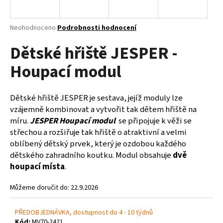
a
j
Průměrné
Neohodnoceno
Podrobnosti hodnocení
í
hodnocení
Dětské hřiště JESPER -
produktu
t
je
?
Houpací modul
0,0
z
5
hvězdiček.
Dětské hřiště JESPER je sestava, jejíž moduly lze
vzájemně kombinovat a vytvořit tak dětem hřiště na
HLEDAT
míru.
JESPER Houpací modul
se připojuje k věži se
střechou a rozšiřuje tak hřiště o atraktivní a velmi
oblíbený dětský prvek, který je ozdobou každého
dětského zahradního koutku. Modul obsahuje
dvě
D
houpací místa
.
o
p
Můžeme doručit do:
22.9.2026
o
r
u
PŘEDOBJEDNÁVKA, dostupnost do 4 - 10 týdnů
Kód:
MV70-2421