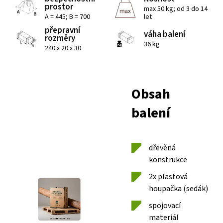
prostor
max 50 kg; od 3 do 14
A = 445; B = 700
let
přepravní
váha balení
rozměry
36 kg
240 x 20 x 30
Obsah
balení
dřevěná
konstrukce
2x plastová
houpačka (sedák)
spojovací
materiál