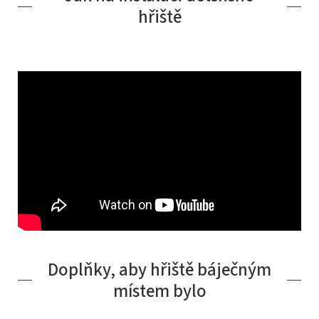
hřiště
Doplňky, aby hřiště báječným
místem bylo