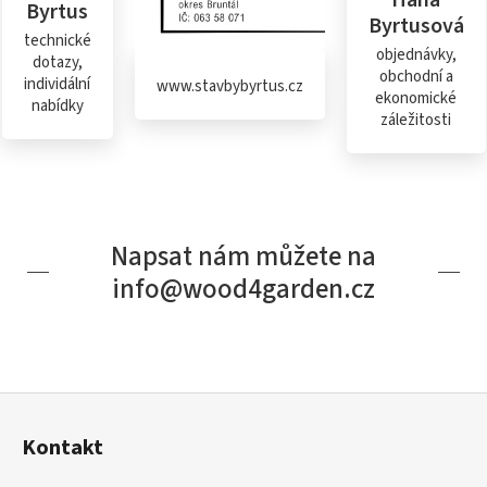
Byrtus
Byrtusová
technické
objednávky,
dotazy,
obchodní a
individální
www.stavbybyrtus.cz
ekonomické
nabídky
záležitosti
Napsat nám můžete na
info@wood4garden.cz
Z
á
Kontakt
p