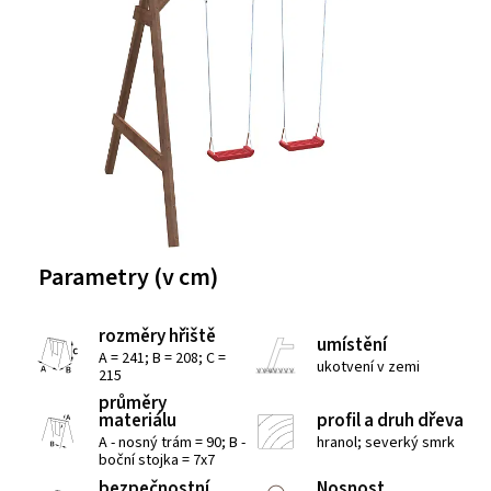
Parametry (v cm)
rozměry hřiště
umístění
A = 241; B = 208; C =
ukotvení v zemi
215
průměry
materiálu
profil a druh dřeva
A - nosný trám = 90; B -
hranol; severký smrk
boční stojka = 7x7
bezpečnostní
Nosnost