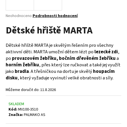
a
j
Průměrné
Neohodnoceno
Podrobnosti hodnocení
í
hodnocení
Dětské hřiště MARTA
produktu
t
je
?
0,0
z
Dětské hřiště MARTA je skvělým řešením pro všechny
5
aktivvní děti. MARTA umožní dětem lézt po
lezecké zdi
,
hvězdiček.
po
provazovém žebříku, bočním dřevěném žebříku
a
horním žebříku
, přes který lze ručkovat a také jej využít
HLEDAT
jako
bradla
. A třešničkou na dortu je skvělý
houpacím
disku
, který vyžaduje vyvinutí velké obratnosti a síly.
D
Můžeme doručit do:
11.8.2026
o
p
SKLADEM
o
Kód:
MV100-3510
r
Značka:
PALMAKO AS
u