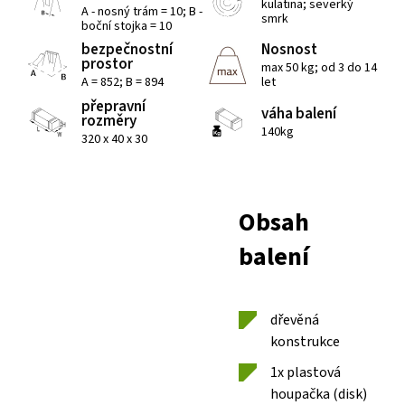
kulatina; severký
A - nosný trám = 10; B -
smrk
boční stojka = 10
bezpečnostní
Nosnost
prostor
max 50 kg; od 3 do 14
A = 852; B = 894
let
přepravní
váha balení
rozměry
140kg
320 x 40 x 30
Obsah
balení
dřevěná
konstrukce
1x plastová
houpačka (disk)