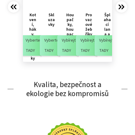
Kot
Skl
Hou
Pro
Špl
Hra
ven
uza
pač
vaz
aha
zdy,
í,
vky
ky,
ové
cí
gy
hák
hou
žeb
lan
mn
y,
pac
říky
a a
asti
mo
í
sítě
cké
Vyberte
Vyberte
Vybírejte
Vybírejte
Vybírejte
Vybírejte
ntá
hní
kru
žní
zda
hy
TADY
TADY
TADY
TADY
TADY
TADY
prv
ky
Kvalita, bezpečnost a
ekologie bez kompromisů