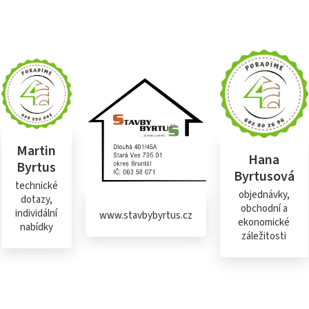
Martin
Hana
Byrtus
Byrtusová
technické
objednávky,
dotazy,
obchodní a
individální
www.stavbybyrtus.cz
ekonomické
nabídky
záležitosti