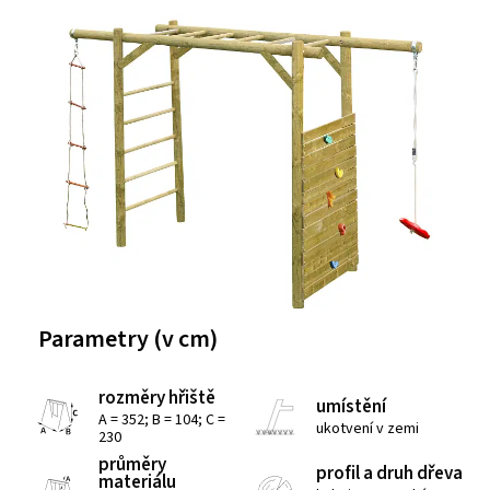
Parametry (v cm)
rozměry hřiště
umístění
A = 352; B = 104; C =
ukotvení v zemi
230
průměry
profil a druh dřeva
materiálu