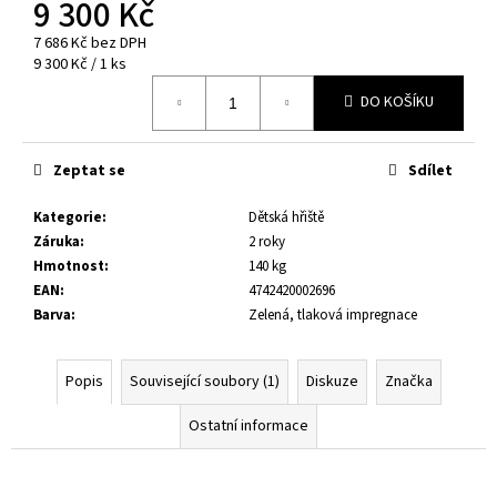
č
9 300 Kč
u
7 686 Kč bez DPH
j
Měrná
9 300 Kč / 1 ks
e
cena:
m
DO KOŠÍKU
e
Zeptat se
Sdílet
DĚTSKÉ
HŘIŠTĚ
Kategorie
:
Dětská hřiště
BRENDA
Záruka
:
2 roky
8
Hmotnost
:
140 kg
300
EAN
:
4742420002696
Kč
Barva
:
Zelená, tlaková impregnace
Popis
Související soubory (1)
Diskuze
Značka
Ostatní informace