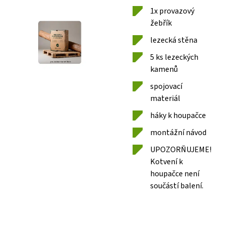
1x provazový
žebřík
lezecká stěna
5 ks lezeckých
kamenů
spojovací
materiál
háky k houpačce
montážní návod
UPOZORŇUJEME!
Kotvení k
houpačce není
součástí balení.